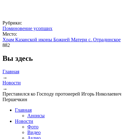
Рубрики:
Поминовение усопших
Место:
Храм Казанской иконы Божией Матери с. Отрадинское
882
Вы здесь
Главная
→
Новости
→
Преставился ко Господу протоиерей Игорь Николаевич
Першечкин
Главная
Анонсы
Новости
Фото
Видео
Аудио