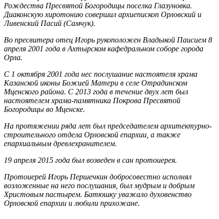
Рождества Пресвятой Богородицы поселка Глазуновка.
Диаконскую хиротонию совершил архиепископ Орловский и
Ливенский Пасий (Самчук).
Во пресвитера отец Игорь рукоположен Владыкой Паисием 8
апреля 2001 года в Ахтырском кафедральном соборе города
Орла.
С 1 октября 2001 года нес послушание настоятеля храма
Казанской иконы Божией Матери в селе Отрадинском
Мценского района. С 2013 года в течение двух лет был
настоятелем храма-памятника Покрова Пресвятой
Богородицы во Мценске.
На протяжении ряда лет был председателем архитектурно-
строительного отдела Орловской епархии, а также
епархиальным древлехранителем.
19 апреля 2015 года был возведен в сан протоиерея.
Протоиерей Игорь Першечкин добросовестно исполнял
возложенные на него послушания, был мудрым и добрым
Христовым пастырем. Батюшку уважало духовенство
Орловской епархии и любили прихожане.