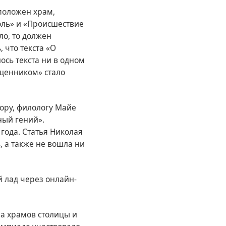
сположен храм,
оль» и «Происшествие
ло, то должен
 что текста «О
ось текста ни в одном
ященником» стало
ору, филологу Майе
ный гений».
 года. Статья Николая
, а также не вошла ни
 лад через онлайн-
ра храмов столицы и