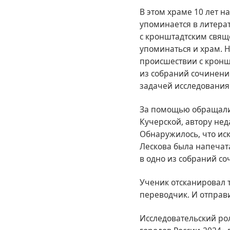
В этом храме 10 лет н
упоминается в литера
с кронштадтским свящ
упоминаться и храм. Н
происшествии с кроншт
из собраний сочинени
задачей исследования
За помощью обращалис
Кучерской, автору не
Обнаружилось, что иск
Лескова была напечата
в одно из собраний со
Ученик отсканировал 
переводчик. И отправ
Исследовательский ро