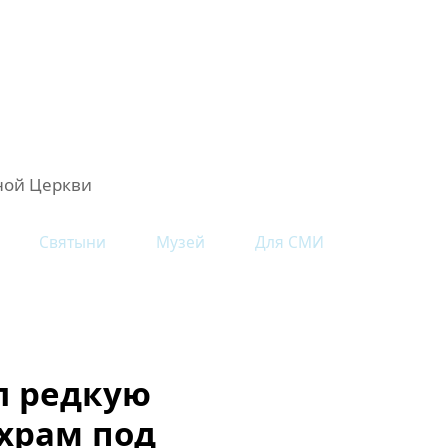
ной Церкви
Святыни
Музей
Для СМИ
л редкую
 храм под