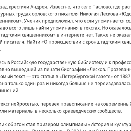
азад крестили Андрея. Известно, что село Паслово, где ра
турных трудах орловского писателя Николая Лескова «Юд
енником». Ученик предположил, что если упоминается се
адо всего лишь найти упоминания в текстах. Но оказалось,
адтским священником» в интернете нет. Также не оказал
й писателя. Найти «О происшествии с кронштадтским св
.
ь в Российскую государственную библиотеку и к професс
давно вышедшей из печати биографии «Лесков. Прозеван
омый текст — это статья в «Петербургской газете» от 1887
на только один раз и никогда больше не переиздавалась
чинений.
текст нейросетью, перевел правописание на современный
или материалы в несколько краеведческих сообществ.
лик об этом стал призером олимпиады «История и культу