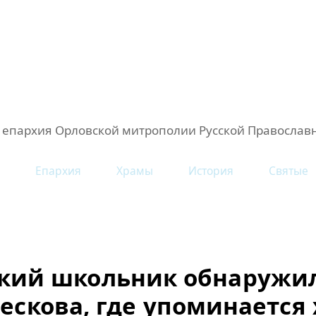
 епархия Орловской митрополии Русской Православ
Епархия
Храмы
История
Святые
кий школьник обнаружи
ескова, где упоминается