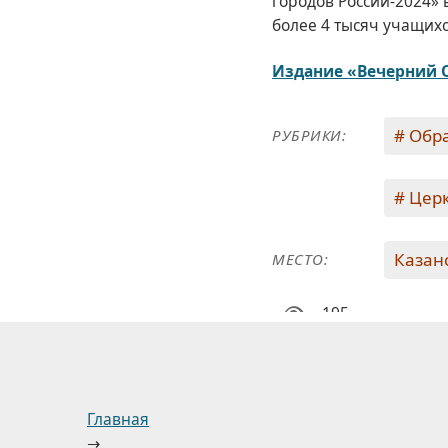
городов России-2024»
более 4 тысяч учащихс
Издание «Вечерний 
Обра
РУБРИКИ:
Церк
Казан
МЕСТО:
195
Главная
→