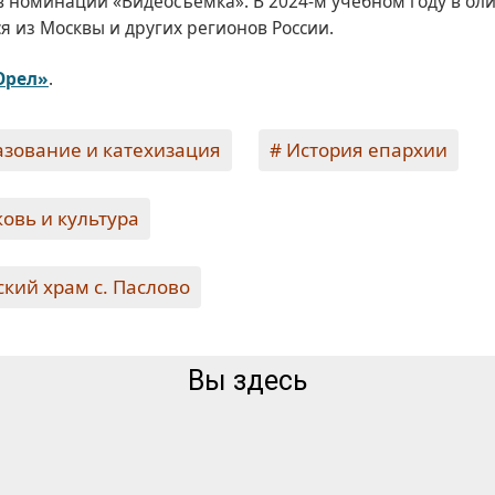
 в номинации «Видеосъемка». В 2024-м учебном году в ол
я из Москвы и других регионов России.
Орел»
.
зование и катехизация
История епархии
овь и культура
ский храм с. Паслово
Вы здесь