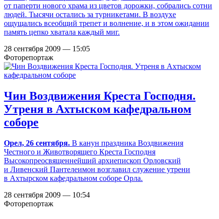
от паперти нового храма из цветов дорожки, собрались сотни
людей. Тысячи остались за турникетами. В воздухе
ощущались всеобщий трепет и волнение, и в этом ожидании
память цепко хватала каждый миг.
28 сентября 2009 — 15:05
Фоторепортаж
Чин Воздвижения Креста Господня.
Утреня в Ахтыском кафедральном
соборе
Орел, 26 сентября.
В канун праздника Воздвижения
Честного и Животворящего Креста Господня
Высокопреосвященнейший архиепископ Орловский
и Ливенский Пантелеимон возглавил служение утрени
в Ахтырском кафедральном соборе Орла.
28 сентября 2009 — 10:54
Фоторепортаж