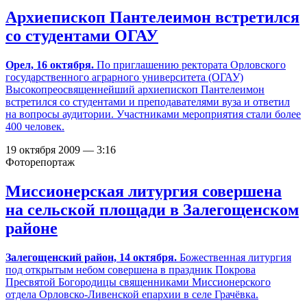
Архиепископ Пантелеимон встретился
со студентами ОГАУ
Орел, 16 октября.
По приглашению ректората Орловского
государственного аграрного университета (ОГАУ)
Высокопреосвященнейший архиепископ Пантелеимон
встретился со студентами и преподавателями вуза и ответил
на вопросы аудитории. Участниками мероприятия стали более
400 человек.
19 октября 2009 — 3:16
Фоторепортаж
Миссионерская литургия совершена
на сельской площади в Залегощенском
районе
Залегощенский район, 14 октября.
Божественная литургия
под открытым небом совершена в праздник Покрова
Пресвятой Богородицы священниками Миссионерского
отдела Орловско-Ливенской епархии в селе Грачёвка.