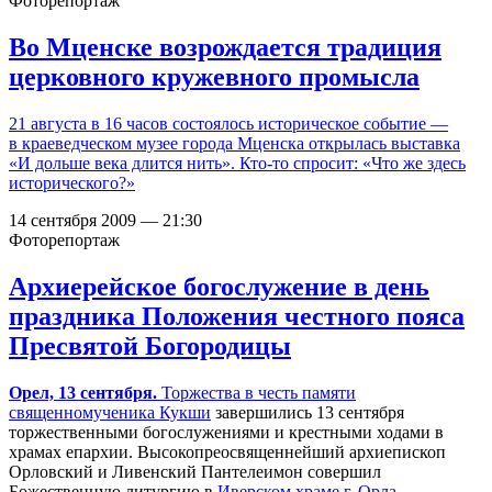
Фоторепортаж
Во Мценске возрождается традиция
церковного кружевного промысла
21 августа в 16 часов состоялось историческое событие —
в краеведческом музее города Мценска открылась выставка
«И дольше века длится нить». Кто-то спросит: «Что же здесь
исторического?»
14 сентября 2009 — 21:30
Фоторепортаж
Архиерейское богослужение в день
праздника Положения честного пояса
Пресвятой Богородицы
Орел, 13 сентября.
Торжества в честь памяти
священномученика Кукши
завершились 13 сентября
торжественными богослужениями и крестными ходами в
храмах епархии. Высокопреосвященнейший архиепископ
Орловский и Ливенский Пантелеимон совершил
Божественную литургию в
Иверском храме г. Орла
.