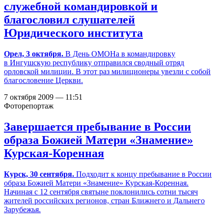
служебной командировкой и
благословил слушателей
Юридического института
Орел, 3 октября.
В День ОМОНа в командировку
в Ингушскую республику отправился сводный отряд
орловской милиции. В этот раз милиционеры увезли с собой
благословение Церкви.
7 октября 2009 — 11:51
Фоторепортаж
Завершается пребывание в России
образа Божией Матери «Знамение»
Курская-Коренная
Курск, 30 сентября.
Подходит к концу пребывание в России
образа Божией Матери «Знамение» Курская-Коренная.
Начиная с 12 сентября святыне поклонились сотни тысяч
жителей российских регионов, стран Ближнего и Дальнего
Зарубежья.