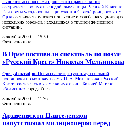
выполняемых членами орловского православного
сестричества во имя преподобномученицы Великой Княгини
Елизаветы Феодоровны. При участии
Свято-Троицкого храма
Орла
сестричеством взято попечение о «хлебе насущном» для
нескольких горожан, находящихся в трудной жизненной
ситуации.
8 октября 2009 — 15:59
Фоторепортаж
В Орле поставили спектакль по поэме
«Русский Крест» Николая Мельникова
Орел, 4 октября.
Премьера литературно-музыкальной
постановки по мотивам поэмы Н. А. Мельникова «Русский
Крест» состоялась в
храме во имя иконы Божией Матери
«Знамение»
города Орла.
8 октября 2009 — 11:36
Фоторепортаж
Архиепископ Пантелеимон
напутствовал милиционеров перед