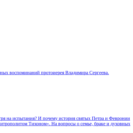
нных воспоминаний протоиерея Владимира Сергеева.
отря на испытания? И почему история святых Петра и Февронии
итрополитом Тихоном». На вопросы о семье, браке и духовных