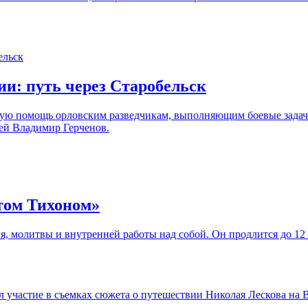
и: путь через Старобельск
ую помощь орловским разведчикам, выполняющим боевые задачи 
ей Владимир Герченов.
том Тихоном»
, молитвы и внутренней работы над собой. Он продлится до 12