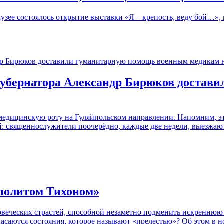
музее состоялось открытие выставки «Я – крепость, веду бой…»
губернатора Александр Бирюков достав
медицинскую роту на Гуляйпольском направлении. Напомним, это
 священнослужители поочерёдно, каждые две недели, выезжают 
ополитом Тихоном»
веческих страстей, способной незаметно подменить искреннюю 
 опасаются состояния, которое называют «прелестью»? Об этом 