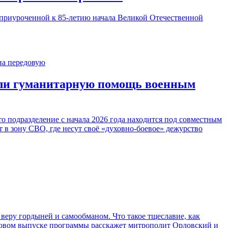
, приуроченной к 85-летию начала Великой Отечественной
или гуманитарную помощь военным
 подразделение с начала 2026 года находится под совместным
в зону СВО, где несут своё «духовно-боевое» дежурство
веру гордыней и самообманом. Что такое тщеславие, как
в новом выпуске программы расскажет митрополит Орловский и