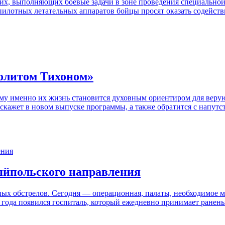
, выполняющих боевые задачи в зоне проведения специальной 
пилотных летательных аппаратов бойцы просят оказать содейст
политом Тихоном»
му именно их жизнь становится духовным ориентиром для верую
сскажет в новом выпуске программы, а также обратится с напу
ляйпольского направления
ных обстрелов. Сегодня — операционная, палаты, необходимое м
ва года появился госпиталь, который ежедневно принимает ране