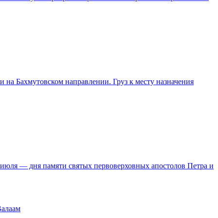
на Бахмутовском направлении. Груз к месту назначения
 июля — дня памяти святых первоверховных апостолов Петра и