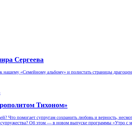
ира Сергеева
я к нашему «Семейному альбому» и полистать страницы драгоце
итрополитом Тихоном»
ей? Что помогает супругам сохранить любовь и верность, несм
 супружества? Об этом — в новом выпуске программы «Утро с м