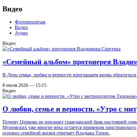
Видео
Фоторепортаж
Видео
Аудио
Видео
«Семейный альбом» протоиерея Владим
В День семьи, любви и верности приглашаем вновь обратитьс
8 июля 2026 — 15:15
Видео
О любви, семье и верности. «Утро с м
Почему Церковь не признает гражданский брак настоящей семь
Муромских уже многие века остается примером христианского
основах семейной жизни отвечает Владыка Тихон.