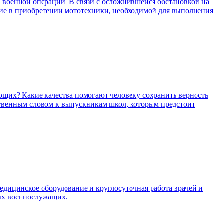
военной операции. В связи с осложнившейся обстановкой на
вие в приобретении мототехники, необходимой для выполнения
щих? Какие качества помогают человеку сохранить верность
тственным словом к выпускникам школ, которым предстоит
едицинское оборудование и круглосуточная работа врачей и
ных военнослужащих.