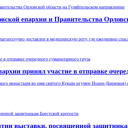
вской епархии и Правительства Орловс
благополучно доставлен в медицинскую роту, где ежедневно сп
рхии принял участие в отправке очеред
го монастыря во имя святого Кукши игумен Иоанн (Бирюков) п
ытии выставки, посвященной защитника