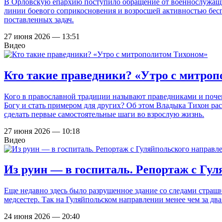
В Орловскую епархию поступило обращение от военнослужащих
линии боевого соприкосновения и возросшей активностью бес
поставленных задач.
27 июня 2026 — 13:51
Видео
Кто такие праведники? «Утро с митро
Кого в православной традиции называют праведниками и поче
Богу и стать примером для других? Об этом Владыка Тихон ра
сделать первые самостоятельные шаги во взрослую жизнь.
27 июня 2026 — 10:18
Видео
Из руин — в госпиталь. Репортаж с Гу
Еще недавно здесь было разрушенное здание со следами страш
медсестер. Так на Гуляйпольском направлении менее чем за д
24 июня 2026 — 20:40