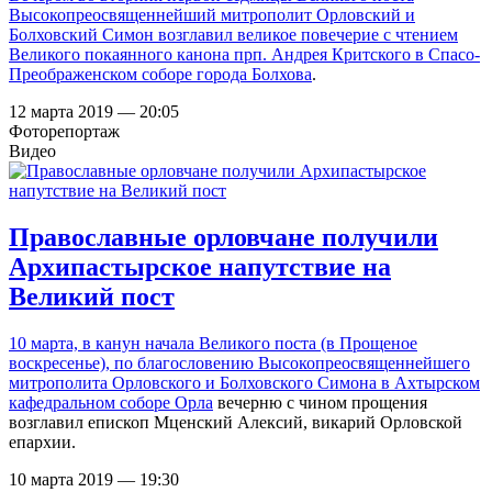
Высокопреосвященнейший митрополит Орловский и
Болховский Симон возглавил великое повечерие с чтением
Великого покаянного канона прп. Андрея Критского в
Спасо-
Преображенском соборе города Болхова
.
12 марта 2019 — 20:05
Фоторепортаж
Видео
Православные орловчане получили
Архипастырское напутствие на
Великий пост
10 марта, в канун начала Великого поста (в Прощеное
воскресенье), по благословению Высокопреосвященнейшего
митрополита Орловского и Болховского Симона в
Ахтырском
кафедральном соборе Орла
вечерню с чином прощения
возглавил епископ Мценский Алексий, викарий Орловской
епархии.
10 марта 2019 — 19:30