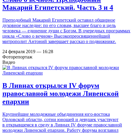
Макарий Египетский. Часть 3 и 4
Преподобный Макарий Египетский оставил обширное
духовное наследие: по его словам, высшее благо и цель
человека — единение души с Богом. В очередных программах
цикла «Слово о вечном» Высокопреосвященнейший
митрополит Антоний завершает рассказ о подвижнике.
24 февраля 2019 — 16:28
Фоторепортаж
Видео
В Ливнах открылся IV форум
православной молодежи Ливенской
епархии
Крупнейшие молодежные объединения юго-востока
Орловской области, сотни юношей и девушек участвуют
в открывшемся в среду в Ливнах IV форуме православной
молодежи Ливенской епархии. Работу форума возглавил