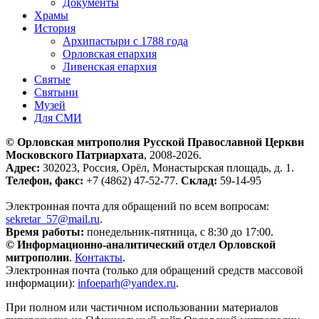
Документы
Храмы
История
Архипастыри с 1788 года
Орловская епархия
Ливенская епархия
Святые
Святыни
Музей
Для СМИ
© Орловская митрополия Русской Православной Церкви
Московского Патриархата
, 2008-2026.
Адрес:
302023, Россия, Орёл, Монастырская площадь, д. 1.
Телефон, факс:
+7 (4862) 47-52-77.
Склад:
59-14-95
Электронная почта для обращений по всем вопросам:
sekretar_57@mail.ru
.
Время работы:
понедельник-пятница, с 8:30 до 17:00.
© Информационно-аналитический отдел Орловской
митрополии
.
Контакты
.
Электронная почта (только для обращений средств массовой
информации):
infoeparh@yandex.ru
.
При полном или частичном использовании материалов