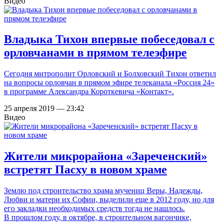
Видео
Владыка Тихон впервые побеседовал с
орловчанами в прямом телеэфире
Сегодня митрополит Орловский и Болховский Тихон ответил
на вопросы орловчан в прямом эфире телеканала «Россия 24»
в программе Александра Короткевича «Контакт».
25 апреля 2019 — 23:42
Видео
Жители микрорайона «Зареченский»
встретят Пасху в новом храме
Землю под строительство храма мучениц Веры, Надежды,
Любви и матери их Софии, выделили еще в 2012 году, но для
его закладки необходимых средств тогда не нашлось.
В прошлом году, в октябре, в строительном вагончике,