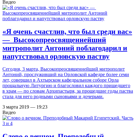
Видео
«Я очень счастлив, что был среди вас»
— Высокопреосвященнейший
митрополит Антоний поблагодарил и
напутствовал орловскую паству
Сегодня, 3 марта, Высокопреосвященнейший митрополит
Антоний, прослуживший на Орловской кафедре более семи
лет, совершил в Ахтырском кафедральном соборе Орла
прощальную Литургию и благословил каждого пришедшего
в храм — по словам Архипастыря, за прошедшие годы паства
стала для него родными сыновьями и дочерьми.
3 марта 2019 — 19:23
Видео
Слово о вечном. Преподобный