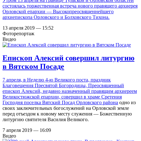
Утром 13 апреля на границе Тульской и Орловской областей
состоялась торжественная встреча нового правящего архиерея
Орловской епархии — Высокопреосвященнейшего
архиепископа Орловского и Болховского Тихона.
13 апреля 2019 — 15:52
Фоторепортаж
Видео
Епископ Алексий совершил литургию
в Вятском Посаде
7 апреля, в Неделю 4-ю Великого поста, праздник
Благовещения Пресвятой Богородицы, Преосвященный
епископ Алексий, недавно назначенный правящим архиереем
Великостюжской епархии, совершил в
храме Сретения
Господня поселка Вятский Посад Орловского района
одно из
своих заключительных богослужений на Орловской земле
перед отъездом к новому месту служения — Божественную
литургию святителя Василия Великого.
7 апреля 2019 — 16:09
Видео