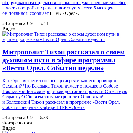
оборудованном под часовню, был отслужен первый молебен,
в честь постройки храма, и вот спустя всего 5 месяцев
он появился,
сообщает
ГТРК «Орёл».
24 апреля 2019 — 5:43
Видео
Митрополит Тихон рассказал о своем
духовном пути в эфире программы
«Вести Орел. События недели»
Как Орел встретил нового архиерея и как его проводил
Сахалин? Что Владыка Тихон думает о пожаре в Соборе
Парижской Богоматери, и как достойно провести Страстную
Седмицу? Обо всем этом митрополит Орловский
и Болховский Тихон рассказал в программе «Вести Орел.
События недели» в эфире ГТРК «Орел».
23 апреля 2019 — 6:39
Фоторепортаж
Видео