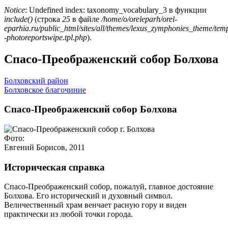
Notice
: Undefined index: taxonomy_vocabulary_3 в функции
include()
(строка
25
в файле
/home/o/oreleparh/orel-
eparhia.ru/public_html/sites/all/themes/lexus_zymphonies_theme/tem
-photoreportswipe.tpl.php
).
Спасо-Преображенский собор Болхова
Болховский район
Болховское благочиние
Спасо-Преображенский собор Болхова
Фото:
Евгений Борисов, 2011
Историческая справка
Спасо-Преображенский собор, пожалуй, главное достояние
Болхова. Его исторический и духовный символ.
Величественный храм венчает расную гору и виден
практически из любой точки города.