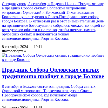
Сегодня утром, 8 сентября, в Неделю 11-ю по Пятидесятнице,
в праздник Собора святых Орловской митрополии,
митрополит Орловский и Болховский Тихон возглавил
Божественную литургию в Спасо-Преображенском соборе
города Болхова. В четвертый раз в этот знаменательный день
на праздничное богослужение собралось множество людей со
всех уголков области и не только, чтобы почтить память
орловских святых и поклониться мощам
священноисповедника Георгия Коссова.
8 сентября 2024 — 19:11
Фоторепортаж
Праздник Собора Орловских святых
традиционно пройдет в городе Болхове
8 сентября в Болхове состоится праздник Собора святых
Орловской митрополии. Торжества начнутся в Спасо-
Преображенском соборе, где почивают мощи
священноисповедника Георгия Коссова.
24 августа 2024 — 13:48