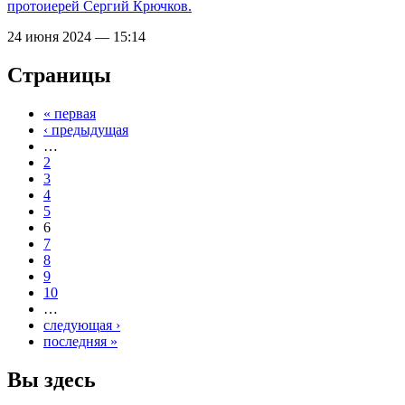
протоиерей Сергий Крючков.
24 июня 2024 — 15:14
Страницы
« первая
‹ предыдущая
…
2
3
4
5
6
7
8
9
10
…
следующая ›
последняя »
Вы здесь