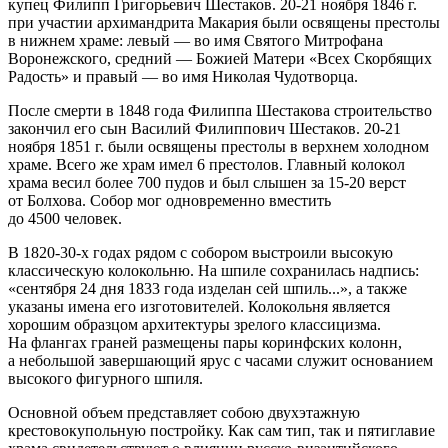
купец Филипп Григорьевич Шестаков. 20-21 ноября 1846 г.
при участии архимандрита Макария были освящены престолы
в нижнем храме: левый — во имя Святого Митрофана
Воронежского, средний — Божией Матери «Всех Скорбящих
Радость» и правый — во имя Николая Чудотворца.
После смерти в 1848 года Филиппа Шестакова строительство
закончил его сын Василий Филиппович Шестаков. 20-21
ноября 1851 г. были освящены престолы в верхнем холодном
храме. Всего же храм имел 6 престолов. Главный колокол
храма весил более 700 пудов и был слышен за 15-20 верст
от Болхова. Собор мог одновременно вместить
до 4500 человек.
В 1820-30-х годах рядом с собором выстроили высокую
классическую колокольню. На шпиле сохранилась надпись:
«сентября 24 дня 1833 года изделан сей шпиль...», а также
указаны имена его изготовителей. Колокольня является
хорошим образцом архитектуры зрелого классицизма.
На флангах граней размещены пары коринфских колонн,
а небольшой завершающий ярус с часами служит основанием
высокого фигурного шпиля.
Основной объем представляет собою двухэтажную
крестовокупольную постройку. Как сам тип, так и пятиглавие