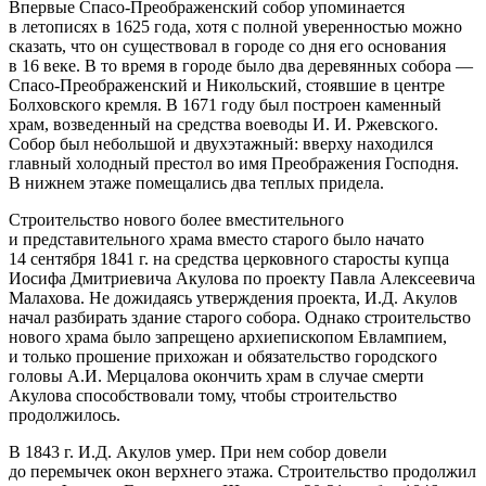
Впервые Спасо-Преображенский собор упоминается
в летописях в 1625 года, хотя с полной уверенностью можно
сказать, что он существовал в городе со дня его основания
в 16 веке. В то время в городе было два деревянных собора —
Спасо-Преображенский и Никольский, стоявшие в центре
Болховского кремля. В 1671 году был построен каменный
храм, возведенный на средства воеводы И. И. Ржевского.
Собор был небольшой и двухэтажный: вверху находился
главный холодный престол во имя Преображения Господня.
В нижнем этаже помещались два теплых придела.
Строительство нового более вместительного
и представительного храма вместо старого было начато
14 сентября 1841 г. на средства церковного старосты купца
Иосифа Дмитриевича Акулова по проекту Павла Алексеевича
Малахова. Не дожидаясь утверждения проекта, И.Д. Акулов
начал разбирать здание старого собора. Однако строительство
нового храма было запрещено архиепископом Евлампием,
и только прошение прихожан и обязательство городского
головы А.И. Мерцалова окончить храм в случае смерти
Акулова способствовали тому, чтобы строительство
продолжилось.
В 1843 г. И.Д. Акулов умер. При нем собор довели
до перемычек окон верхнего этажа. Строительство продолжил