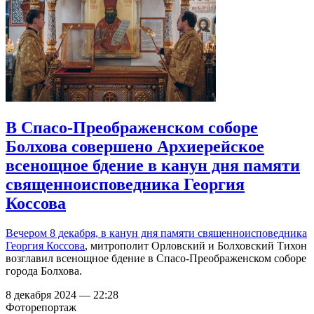
В Спасо-Преображенском соборе
Болхова совершено Архиерейское
всенощное бдение в канун дня памяти
священноисповедника Георгия
Коссова
Вечером 8 декабря, в канун дня памяти
священноисповедника
Георгия Коссова
, митрополит Орловский и Болховский Тихон
возглавил всенощное бдение в Спасо-Преображенском соборе
города Болхова.
8 декабря 2024 — 22:28
Фоторепортаж