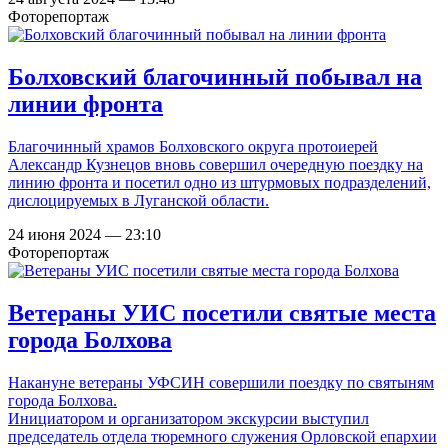
Фоторепортаж
Болховский благочинный побывал на
линии фронта
Благочинный храмов Болховского округа протоиерей
Александр Кузнецов вновь совершил очередную поездку на
линию фронта и посетил одно из штурмовых подразделений,
дислоцируемых в Луганской области.
24 июня 2024 — 23:10
Фоторепортаж
Ветераны УИС посетили святые места
города Болхова
Накануне ветераны УФСИН совершили поездку по святыням
города Болхова.
Инициатором и организатором экскурсии выступил
председатель отдела тюремного служения Орловской епархии