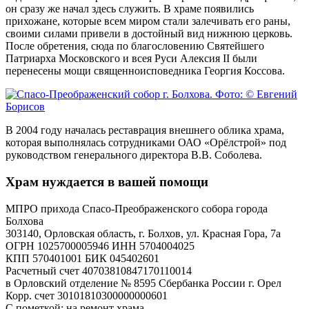
он сразу же начал здесь служить. В храме появились
прихожане, которые всем миром стали залечивать его раны,
своими силами привели в достойный вид нижнюю церковь.
После обретения, сюда по благословению Святейшего
Патриарха Московского и всея Руси Алексия II были
перенесены мощи священноисповедника Георгия Коссова.
В 2004 году началась реставрация внешнего облика храма,
которая выполнялась сотрудниками ОАО «Орёлстрой» под
руководством генерального директора В.В. Соболева.
Храм нуждается в вашей помощи
МПРО прихода Спасо-Преображенского собора города
Болхова
303140, Орловская область, г. Болхов, ул. Красная Гора, 7а
ОГРН 1025700005946 ИНН 5704004025
КПП 570401001 БИК 045402601
Расчетный счет 40703810847170110014
в Орловский отделение № 8595 Сбербанка России г. Орел
Корр. счет 30101810300000000601
С пометкой: на ремонт храма