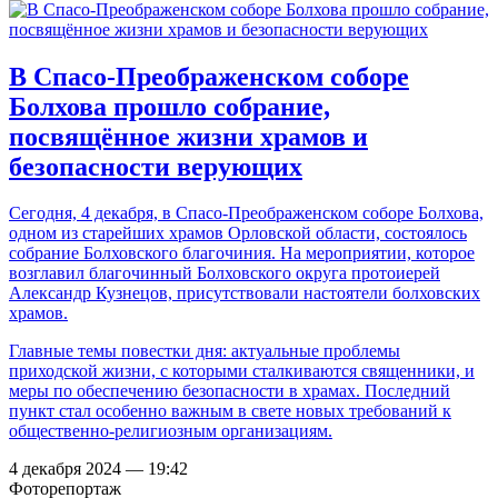
В Спасо-Преображенском соборе
Болхова прошло собрание,
посвящённое жизни храмов и
безопасности верующих
Сегодня, 4 декабря, в Спасо-Преображенском соборе Болхова,
одном из старейших храмов Орловской области, состоялось
собрание Болховского благочиния. На мероприятии, которое
возглавил благочинный Болховского округа протоиерей
Александр Кузнецов, присутствовали настоятели болховских
храмов.
Главные темы повестки дня: актуальные проблемы
приходской жизни, с которыми сталкиваются священники, и
меры по обеспечению безопасности в храмах. Последний
пункт стал особенно важным в свете новых требований к
общественно-религиозным организациям.
4 декабря 2024 — 19:42
Фоторепортаж