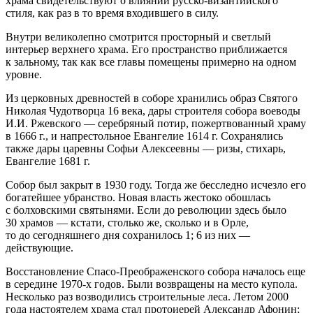
храма свидетельствуют о влиянии русско-византийского
стиля, как раз в то время входившего в силу.
Внутри великолепно смотрится просторный и светлый
интерьер верхнего храма. Его пространство приближается
к зальному, так как все главы помещены примерно на одном
уровне.
Из церковных древностей в соборе хранились образ Святого
Николая Чудотворца 16 века, дары строителя собора воеводы
И.И. Ржевского — серебряный потир, пожертвованный храму
в 1666 г., и напрестольное Евангелие 1614 г. Сохранялись
также дары царевны Софьи Алексеевны — ризы, стихарь,
Евангелие 1681 г.
Собор был закрыт в 1930 году. Тогда же бесследно исчезло его
богатейшее убранство. Новая власть жестоко обошлась
с болховскими святынями. Если до революции здесь было
30 храмов — кстати, столько же, сколько и в Орле,
то до сегодняшнего дня сохранилось 1; 6 из них —
действующие.
Восстановление Спасо-Преображенского собора началось еще
в середине 1970-х годов. Были возвращены на место купола.
Несколько раз возводились строительные леса. Летом 2000
года настоятелем храма стал протоиерей Александр Афонин;