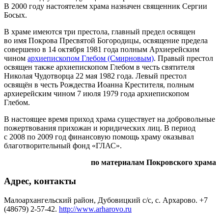
В 2000 году настоятелем храма назначен священник Сергии
Босых.
В храме имеются три престола, главный предел освящен
во имя Покрова Пресвятой Богородицы, освящение предела
совершено в 14 октября 1981 года полным Архиерейским
чином
архиепископом Глебом (Смирновым)
. Правый престол
освящен также архиепископом Глебом в честь cвятителя
Николая Чудотворца 22 мая 1982 года. Левый престол
освящён в честь Рождества Иоанна Крестителя, полным
архиерейским чином 7 июля 1979 года архиепископом
Глебом.
В настоящее время приход храма существует на добровольные
пожертвования прихожан и юридических лиц. В период
с 2008 по 2009 год финансовую помощь храму оказывал
благотворительный фонд «ГЛАС».
по материалам Покровского храма
Адрес, контакты
Малоархангельский район, Дубовицкий с/с, с. Архарово. +7
(48679) 2-57-42.
http://www.arharovo.ru