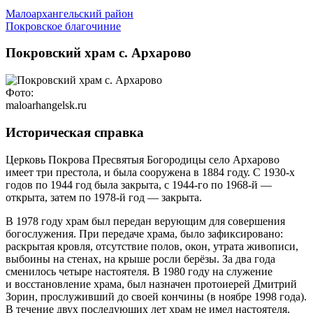
Малоархангельский район
Покровское благочиние
Покровский храм с. Архарово
Фото:
maloarhangelsk.ru
Историческая справка
Церковь Покрова Пресвятыя Богородицы село Архарово
имеет три престола, и была сооружена в 1884 году. С
1930-х
годов по 1944 год была закрыта, с
1944-го
по
1968-й —
открыта, затем по
1978-й
год — закрыта.
В 1978 году храм был передан верующим для совершения
богослужения. При передаче храма, было зафиксировано:
раскрытая кровля, отсутствие полов, окон, утрата живописи,
выбоины на стенах, на крыше росли берёзы. За два года
сменилось четыре настоятеля. В 1980 году на служение
и восстановление храма, был назначен протоиерей Дмитрий
Зорин, прослуживший до своей кончины (в ноябре 1998 года).
В течение двух последующих лет храм не имел настоятеля.