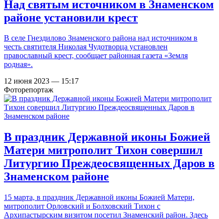
Над святым источником в Знаменском
районе установили крест
В селе Гнездилово Знаменского района над источником в
честь святителя Николая Чудотворца установлен
православный крест, сообщает районная газета «Земля
родная».
12 июня 2023 — 15:17
Фоторепортаж
В праздник Державной иконы Божией
Матери митрополит Тихон совершил
Литургию Преждеосвященных Даров в
Знаменском районе
15 марта, в праздник Державной иконы Божией Матери,
митрополит Орловский и Болховский Тихон с
Архипастырским визитом посетил Знаменский район. Здесь