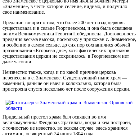
село Знаменское с церковью во имя иконы Божией Матери
«Знамение», в честь которой селение, видимо, и получило
свое наименование.
Предание говорит о том, что более 200 лет назад церковь
существовала и в сельце Георгиевском, и она была освящена
во имя Великомученика Георгия Победоносца. Достоверность
предания весьма высока, поскольку у прихожан с. Знаменское,
и особенно в самом сельце, до сих пор сохнанилися обычай
празднования «Егорьева дня», хотя фактических признаков
существования церкви не сохранилось, в Георгиевском нет
даже часовни.
Неизвестно также, когда и по какой причине церковь
перенесена в с. Знаменское. Существующий ныне храм —
каменный, раньше он имел и колокольню, которая была
пристроена спустя несколько лет после сооружения церкви.
Придельный престол храма был освящен во имя
великомученика Феодора Стратилата, когда и кем построен,
с точностью не известно, во всяком случае, здесь хранился
антиминс, освященный 24 июня 1804 года.