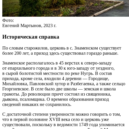
Фото:
Евгений Мартынов, 2023 г.
Историческая справка
По словам старожилов, церковь в с. Знаменском существует
более 200 лет, а приход здесь существовал гораздо раньше.
Знаменское располагалось в 45 верстах к северо-западу
от епархильного города и в 30 к юго-западу от уездного,
в сырой болотистой местности по реке Нугрь. В состав
прихода, кроме села, входили 4 деревни — Городище,
Михайловка, Павловский хутор и Разбегаевка, а также сельцо
Георгиевское. В селе было две школы — земская и школа
грамоты. До революции причт состоял из священника,
дьякона, псаломщика. О времени образования приход
сведений никаких не сохранилось.
С достаточной степени уверенности можно говорить о том,
что в первой половине XVIII века село и церковь уже
существовали, поскольку в ведомости 1749 года упоминается