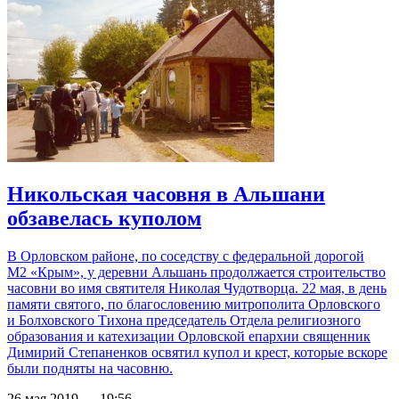
Никольская часовня в Альшани
обзавелась куполом
В Орловском районе, по соседству с федеральной дорогой
М2 «Крым», у деревни Альшань продолжается строительство
часовни во имя святителя Николая Чудотворца. 22 мая, в день
памяти святого, по благословению митрополита Орловского
и Болховского Тихона председатель Отдела религиозного
образования и катехизации Орловской епархии священник
Димирий Степаненков освятил купол и крест, которые вскоре
были подняты на часовню.
26 мая 2019 — 19:56