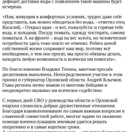
дефицит доставки воды с появлением такой машины будет
исчерпан.
«Нам, живущим в комфортных условиях, трудно даже себе
представить, как можно обходиться без воды, - отметил отец
Василий, - Открыл кран - и вот, пожалуйста: и горячая тебе
вода, и холодная. Посуду помыть, одежду постирать, самому
помыться. А на фронте – вода на вес золота, но человеческие
потребности здесь тоже никто не отменял. Ребята ценой
собственной жизни сохраняют наш мир, поэтому всё
необходимое, о чем они просят, мы просто обязаны делать,
находить любую возможность и всячески им помогать».
По благословению Владыки Тихона, заветная просьба
десантников выполнена. Непосредственное участие в этом
принял и губернатор Орловской области Андрей Клычков.
Глава региона лично знаком со многими бойцами и
неоднократно оказывал им всяческое содействие.
С первых дней СВО у руководства области и Орловской
епархии сложились добрые дружественные отношения.
Благодаря взаимопониманию по самым важным вопросам и
слаженной совместной работе, многие задачи по оказанию
помощи военнослужащим землякам удается решать
оперативно и в самые короткие сроки.