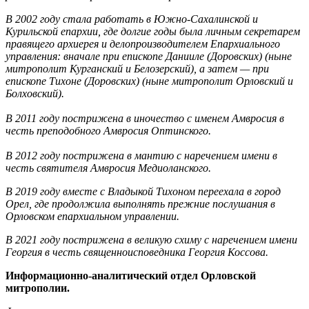
В 2002 году стала работать в Южно-Сахалинской и
Курильской епархии, где долгие годы была личным секретарем
правящего архиерея и делопроизводителем Епархиального
управления: вначале при епископе Данииле (Доровских) (ныне
митрополит Курганский и Белозерский), а затем — при
епископе Тихоне (Доровских) (ныне митрополит Орловский и
Болховский).
В 2011 году пострижена в иночество с именем Амвросия в
честь преподобного Амвросия Оптинского.
В 2012 году пострижена в мантию с наречением имени в
честь святителя Амвросия Медиоланского.
В 2019 году вместе с Владыкой Тихоном переехала в город
Орел, где продолжила выполнять прежние послушания в
Орловском епархиальном управлении.
В 2021 году пострижена в великую схиму с наречением имени
Георгия в честь священноисповедника Георгия Коссова.
Информационно-аналитический отдел Орловской
митрополии.