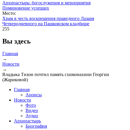
Архипастырь: богослужения и мероприятия
Поминовение усопших
Место:
Храм в честь воскрешения праведного Лазаря
Четверодневного на Пашковском кладбище
255
Вы здесь
Главная
→
Новости
→
Владыка Тихон почтил память схимонахини Георгии
(Жариковой)
Главная
Анонсы
Новости
Фото
Видео
Аудио
Архипастырь
Биография