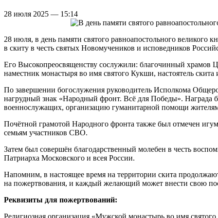
28 июля 2025 — 15:14
28 июля, в день памяти святого равноапостольного великого
в скиту в честь святых Новомучеников и исповедников Россий
Его Высокопреосвященству сослужили: благочинный храмов Ц
наместник монастыря во имя святого Кукши, настоятель скит
По завершении богослужения руководитель Исполкома Общеро
нагрудный знак «Народный фронт. Всё для Победы». Награда б
военнослужащих, организацию гуманитарной помощи жителям 
Почётной грамотой Народного фронта также был отмечен игу
семьям участников СВО.
Затем был совершён благодарственный молебен в честь воспо
Патриарха Московского и всея России.
Напомним, в настоящее время на территории скита продолжаю
на пожертвования, и каждый желающий может внести свою пос
Реквизиты для пожертвований:
Религиозная организация «Мужской монастырь во имя святог