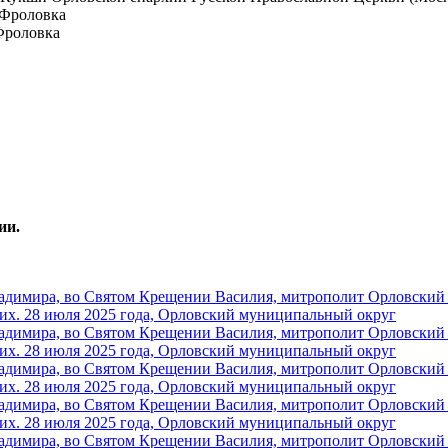
 Фроловка
 Фроловка
ии.