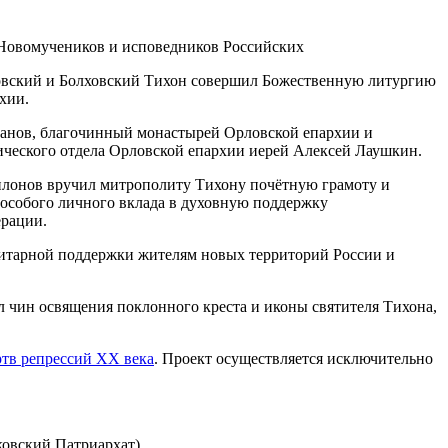
ловский и Болховский Тихон совершил Божественную литургию
хии.
анов, благочинный монастырей Орловской епархии и
ического отдела Орловской епархии иерей Алексей Лаушкин.
илонов вручил митрополиту Тихону почётную грамоту и
 особого личного вклада в духовную поддержку
ерации.
нитарной поддержки жителям новых территорий России и
 чин освящения поклонного креста и иконы святителя Тихона,
тв репрессий XX века
. Проект осуществляется исключительно
ковский Патриархат)