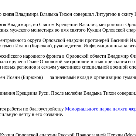
 князя Владимира, во Святом Крещении Василия, митрополит Ор
ских мужского монастыря во имя святого Кукши Орловской епар
ентрального округа Орловской епархии протоиерей Василий Ив
а игумен Иоанн (Бирюков), руководитель Информационно-аналит
ссийского народного фронта в Орловской области Владимир Ф
ыла вручена Главе Орловской митрополии в знак признания его
новых регионов и семьям участников специальной военной оп
мен Иоанн (Бирюков) — за значимый вклад в организацию гума
минания Крещения Руси. После молебна Владыка Тихон совершил
тся работы по благоустройству
Мемориального парка памяти жер
ильную лепту в его создание.
о Кукши Орловской епархии Русской Православной Церкви (Мос