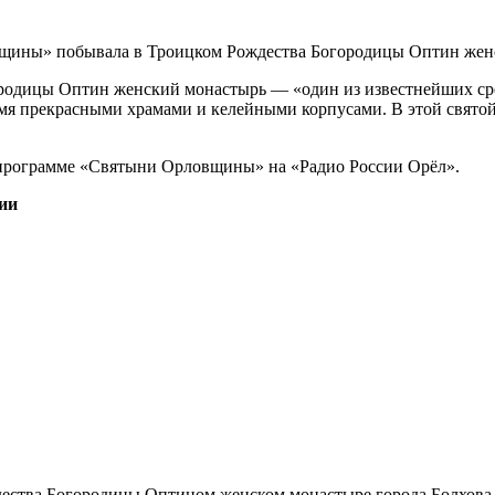
родицы Оптин женский монастырь — ​«один из известнейших ср
емя прекрасными храмами и келейными корпусами. В этой святой
 программе «Святыни Орловщины» на «Радио России Орёл».
ии
ства Богородицы Оптином женском монастыре города Болхова