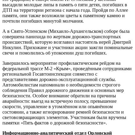
высадили молодые липы в память о пяти детях, погибших в
ДТП на территории региона с начала года. Пройдя по Аллее
памяти, они также возложили цветы к памятному камню и
почтили погибших минутой молчания.
А в Свято-Успенском (Михаило-Архангельском) соборе была
совершена панихида по жертвам дорожно-транспортных
происшествий, которую возглавил настоятель иерей Дмитрий
Никулин. Прихожане и участники акции зажгли поминальные
свечи и помолились об упокоении душ погибших.
Завершилось мероприятие профилактическим рейдом на
федеральной трассе М-2 «Крым», проведённым сотрудниками
региональной Госавтоинспекции совместно с
представителями дорожно-эксплуатационной службы.
Автомобилистам напоминали о необходимости строгого
соблюдения Правил дорожного движения и основных мер
безопасности. Особое внимание обратили на причины
аварийности: выезд на встречную полосу, превышение
скорости, управление в утомлённом или опьянённом
состоянии, а также игнорирование ремней безопасности и
световозвращающих элементов. Участникам были вручены
памятки «Пять фактов о дорожной безопасности».
Информационно-аналитический отдел Орловской