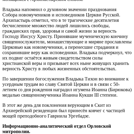
Владыка напомнил о духовном значении празднования
Собора новомучеников и исповедников Церкви Русской.
Архипастырь отметил, что в те трагические десятилетия
бесчисленное множество людей лишились свободы,
гражданских прав, здоровья и самой жизни за верность
Господу Иисусу Христу. Принявшие мученическую кончину
священнослужители, монашествующие и миряне прославлены
Церковью как новомученики, а перенесшие страдания и
сохранившие веру как исповедники. Владыка подчеркнул, что
их подвиг остаётся живым свидетельством силы
христианской веры и призывает всех ныне живущих хранить
верность Христу в любых жизненных обстоятельствах.
По завершении богослужения Владыка Тихон во внимание к
усердным трудам во славу Святой Церкви и в связи с 50-
летием со дня рождения наградил игумена Иоанна (Бирюкова)
медалью священномученика Иоанна Кукши III степени.
В этот же день для поклонения верующим в Скит из
Архиерейской резиденции был принесён ковчег с частицей
мощей преподобного Гавриила Ургебадзе.
Информационно-аналитический отдел Орловской
митрополии.