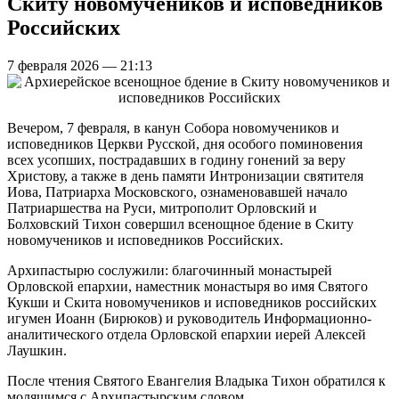
Скиту новомучеников и исповедников
Российских
7 февраля 2026 — 21:13
Вечером, 7 февраля, в канун Собора новомучеников и
исповедников Церкви Русской, дня особого поминовения
всех усопших, пострадавших в годину гонений за веру
Христову, а также в день памяти Интронизации святителя
Иова, Патриарха Московского, ознаменовавшей начало
Патриаршества на Руси, митрополит Орловский и
Болховский Тихон совершил всенощное бдение в Скиту
новомучеников и исповедников Российских.
Архипастырю сослужили: благочинный монастырей
Орловской епархии, наместник монастыря во имя Святого
Кукши и Скита новомучеников и исповедников российских
игумен Иоанн (Бирюков) и руководитель Информационно-
аналитического отдела Орловской епархии иерей Алексей
Лаушкин.
После чтения Святого Евангелия Владыка Тихон обратился к
молящимся с Архипастырским словом.