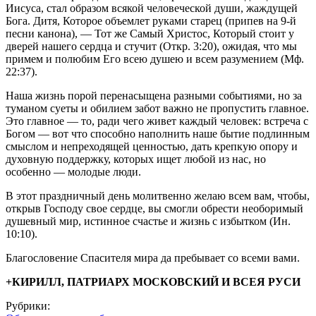
Иисуса, стал образом всякой человеческой души, жаждущей
Бога. Дитя, Которое объемлет руками старец (припев на 9-й
песни канона), — Тот же Самый Христос, Который стоит у
дверей нашего сердца и стучит (Откр. 3:20), ожидая, что мы
примем и полюбим Его всею душею и всем разумением (Мф.
22:37).
Наша жизнь порой перенасыщена разными событиями, но за
туманом суеты и обилием забот важно не пропустить главное.
Это главное — то, ради чего живет каждый человек: встреча с
Богом — вот что способно наполнить наше бытие подлинным
смыслом и непреходящей ценностью, дать крепкую опору и
духовную поддержку, которых ищет любой из нас, но
особенно — молодые люди.
В этот праздничный день молитвенно желаю всем вам, чтобы,
открыв Господу свое сердце, вы смогли обрести необоримый
душевный мир, истинное счастье и жизнь с избытком (Ин.
10:10).
Благословение Спасителя мира да пребывает со всеми вами.
+КИРИЛЛ, ПАТРИАРХ МОСКОВСКИЙ И ВСЕЯ РУСИ
Рубрики: