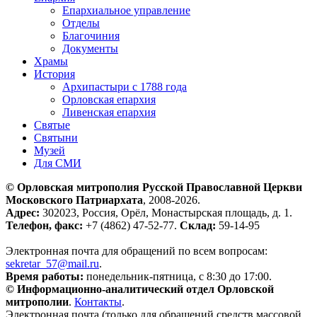
Епархиальное управление
Отделы
Благочиния
Документы
Храмы
История
Архипастыри с 1788 года
Орловская епархия
Ливенская епархия
Святые
Святыни
Музей
Для СМИ
© Орловская митрополия Русской Православной Церкви
Московского Патриархата
, 2008-2026.
Адрес:
302023, Россия, Орёл, Монастырская площадь, д. 1.
Телефон, факс:
+7 (4862) 47-52-77.
Склад:
59-14-95
Электронная почта для обращений по всем вопросам:
sekretar_57@mail.ru
.
Время работы:
понедельник-пятница, с 8:30 до 17:00.
© Информационно-аналитический отдел Орловской
митрополии
.
Контакты
.
Электронная почта (только для обращений средств массовой