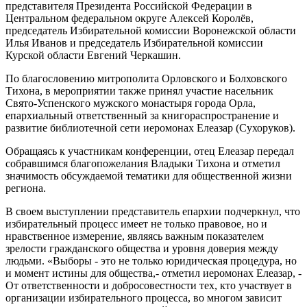
представителя Президента Российской Федерации в
Центральном федеральном округе Алексей Королёв,
председатель Избирательной комиссии Воронежской области
Илья Иванов и председатель Избирательной комиссии
Курской области Евгений Черкашин.
По благословению митрополита Орловского и Болховского
Тихона, в мероприятии также принял участие насельник
Свято-Успенского мужского монастыря города Орла,
епархиальный ответственный за книгораспространение и
развитие библиотечной сети иеромонах Елеазар (Сухоруков).
Обращаясь к участникам конференции, отец Елеазар передал
собравшимся благопожелания Владыки Тихона и отметил
значимость обсуждаемой тематики для общественной жизни
региона.
В своем выступлении представитель епархии подчеркнул, что
избирательный процесс имеет не только правовое, но и
нравственное измерение, являясь важным показателем
зрелости гражданского общества и уровня доверия между
людьми. «Выборы - это не только юридическая процедура, но
и момент истины для общества,- отметил иеромонах Елеазар, -
От ответственности и добросовестности тех, кто участвует в
организации избирательного процесса, во многом зависит