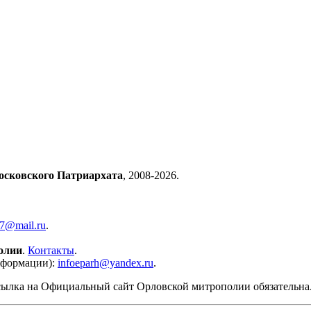
осковского Патриархата
, 2008-2026.
57@mail.ru
.
олии
.
Контакты
.
нформации):
infoeparh@yandex.ru
.
сылка на Официальный сайт Орловской митрополии обязательна