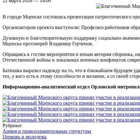
22 марта 2026 — 14:00
В городе Мценске состоялась презентация патриотического про
Организатором проекта выступили: Профсоюз работников обра
Духовную и благотворительную поддержку социально-значимой
Мценска протоиерей Владимир Герченов.
Обращаясь к гостям мероприятия и юным авторам сборника, на
Отечественной войны и локальных военных конфликтов соврем
Батюшка выразил надежду на то, что в ближайшем будущем уда
тех, у кого есть к этому способности и желание, а со своей 
Информационно-аналитический отдел Орловской митропол
Рубрики:
Армия и правоохранительные структуры
Церковь и молодежь