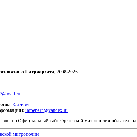
осковского Патриархата
, 2008-2026.
57@mail.ru
.
олии
.
Контакты
.
нформации):
infoeparh@yandex.ru
.
сылка на Официальный сайт Орловской митрополии обязательна
вской митрополии