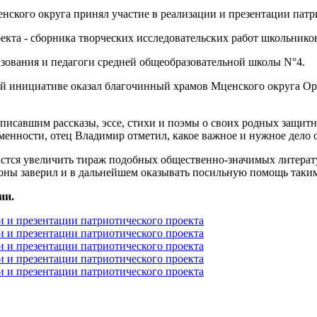
екта - сборника творческих исследовательских работ школьнико
зования и педагоги средней общеобразовательной школы N°4.
 инициативе оказал благочинный храмов Мценского округа Орл
писавшим рассказы, эссе, стихи и поэмы о своих родных защит
енности, отец Владимир отметил, какое важное и нужное дело о
стся увеличить тираж подобных общественно-значимых литерату
стороны заверил и в дальнейшем оказывать посильную помощь так
ии.