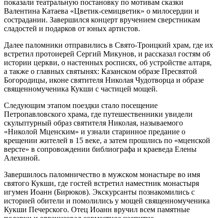
показали театральную постановку по мотивам сказки
Валентина Катаева «Цветик-семицветик» о милосердии и
сострадании. Завершился концерт вручением сверстникам
сладостей и подарков от юных артистов.
Далее паломники отправились в Свято-Троицкий храм, где их
встретил протоиерей Сергий Микунов, и рассказал гостям об
истории церкви, о настенных росписях, об устройстве алтаря,
а также о главных святынях: Казанском образе Пресвятой
Богородицы, иконе святителя Николая Чудотворца и образе
священномученика Кукши с частицей мощей.
Следующим этапом поездки стало посещение
Петропавловского храма, где путешественники увидели
скульптурный образ святителя Николая, называемого
«Николой Мценским» и узнали старинное предание о
крещении жителей в 15 веке, а затем прошлись по «мценской
версте» в сопровождении библиографа и краеведа Елены
Алехиной.
Завершилось паломничество в мужском монастыре во имя
святого Кукши, где гостей встретил наместник монастыря
игумен Иоанн (Бирюков). Экскурсанты познакомились с
историей обители и помолились у мощей священномученика
Кукши Печерского. Отец Иоанн вручил всем памятные