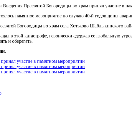
тоялось памятное мероприятие по случаю 40-й годовщины авар
ресвятой Богородицы во храм села Хотьково Шаблыкинского ра
ал в этой катастрофе, героически сдержав ее глобальную угрозу
ять и оберегать.
ии.
о