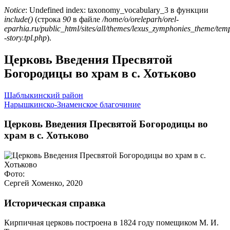
Notice
: Undefined index: taxonomy_vocabulary_3 в функции
include()
(строка
90
в файле
/home/o/oreleparh/orel-
eparhia.ru/public_html/sites/all/themes/lexus_zymphonies_theme/tem
-story.tpl.php
).
Церковь Введения Пресвятой
Богородицы во храм в с. Хотьково
Шаблыкинский район
Нарышкинско-Знаменское благочиние
Церковь Введения Пресвятой Богородицы во
храм в с. Хотьково
Фото:
Сергей Хоменко, 2020
Историческая справка
Кирпичная церковь построена в 1824 году помещиком М. И.