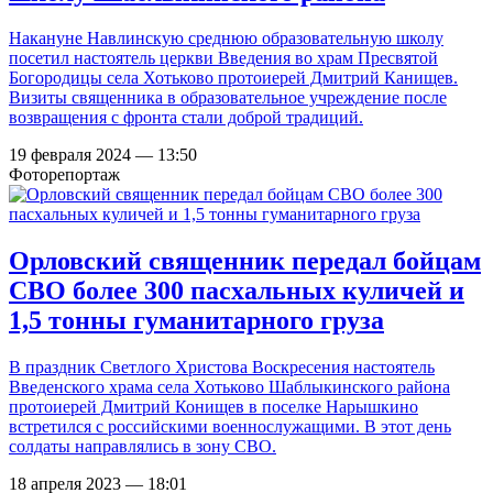
Накануне Навлинскую среднюю образовательную школу
посетил настоятель церкви Введения во храм Пресвятой
Богородицы села Хотьково протоиерей Дмитрий Канищев.
Визиты священника в образовательное учреждение после
возвращения с фронта стали доброй традиций.
19 февраля 2024 — 13:50
Фоторепортаж
Орловский священник передал бойцам
СВО более 300 пасхальных куличей и
1,5 тонны гуманитарного груза
В праздник Светлого Христова Воскресения настоятель
Введенского храма села Хотьково Шаблыкинского района
протоиерей Дмитрий Конищев в поселке Нарышкино
встретился с российскими военнослужащими. В этот день
солдаты направлялись в зону СВО.
18 апреля 2023 — 18:01