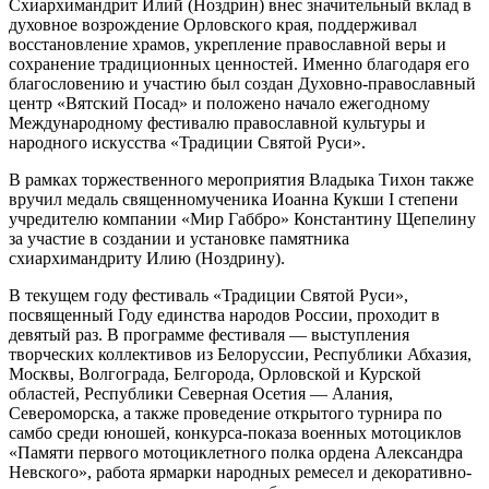
Схиархимандрит Илий (Ноздрин) внес значительный вклад в
духовное возрождение Орловского края, поддерживал
восстановление храмов, укрепление православной веры и
сохранение традиционных ценностей. Именно благодаря его
благословению и участию был создан Духовно-православный
центр «Вятский Посад» и положено начало ежегодному
Международному фестивалю православной культуры и
народного искусства «Традиции Святой Руси».
В рамках торжественного мероприятия Владыка Тихон также
вручил медаль священномученика Иоанна Кукши I степени
учредителю компании «Мир Габбро» Константину Щепелину
за участие в создании и установке памятника
схиархимандриту Илию (Ноздрину).
В текущем году фестиваль «Традиции Святой Руси»,
посвященный Году единства народов России, проходит в
девятый раз. В программе фестиваля — выступления
творческих коллективов из Белоруссии, Республики Абхазия,
Москвы, Волгограда, Белгорода, Орловской и Курской
областей, Республики Северная Осетия — Алания,
Североморска, а также проведение открытого турнира по
самбо среди юношей, конкурса-показа военных мотоциклов
«Памяти первого мотоциклетного полка ордена Александра
Невского», работа ярмарки народных ремесел и декоративно-