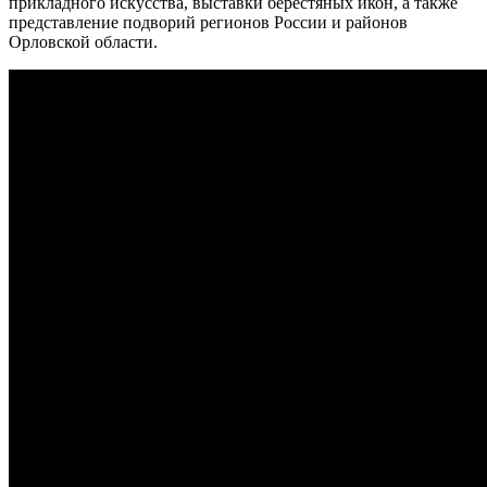
прикладного искусства, выставки берестяных икон, а также
представление подворий регионов России и районов
Орловской области.