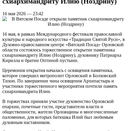
схиархимандриту Илию (Ноздрину)
16 мая 2026 — 23:42
16 мая, в рамках Международного фестиваля православной
культуры и народного искусства «Традиции Святой Руси», в
Духовно-православном центре «Вятский Посад» Орловской
области состоялось торжественное открытие памятника
схиархимандриту Илию (Ноздрину), духовнику Патриарха
Кирилла и братии Оптиной пустыни.
Церемония открытия началась с освящения памятника,
которое совершил митрополит Орловский и Болховский
Тихон. По завершении чина освящения Архипастырь и
участники торжественного мероприятия почтили память
схиархимандрита Илии.
В торжествах приняли участие духовенство Орловской
епархии, почетные гости, представители власти и
общественности, жители Орловщины и многочисленные
паломники, для которых батюшка Илий был любимым
духовным наставником.