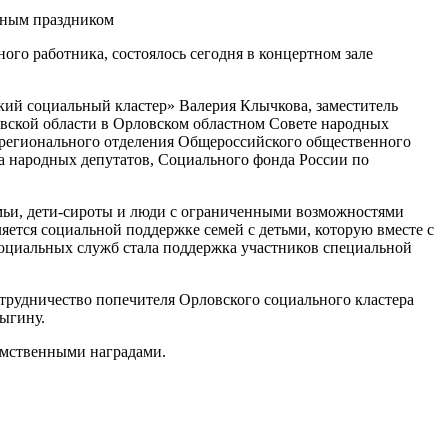
го работника, состоялось сегодня в концертном зале
ий социальный кластер» Валерия Клычкова, заместитель
овской области в Орловском областном Совете народных
о регионального отделения Общероссийского общественного
а народных депутатов, Социального фонда России по
мьи, дети-сироты и люди с ограниченными возможностями
ется социальной поддержке семей с детьми, которую вместе с
циальных служб стала поддержка участников специальной
трудничество попечителя Орловского социального кластера
ыгину.
омственными наградами.