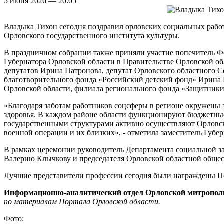
5 июня 2026 — 20:05
Владыка Тихон сегодня поздравил орловских социальных работ
Орловского государственного института культуры.
В праздничном собрании также приняли участие попечитель 
Губернатора Орловской области в Правительстве Орловской об
депутатов Ирина Патронова, депутат Орловского областного 
благотворительного фонда «Российский детский фонд» Ирина 
Орловской области, филиала регионального фонда «Защитники 
«Благодаря заботам работников соцсферы в регионе окружены
здоровья. В каждом районе области функционируют бюджетные
государственными структурами активно осуществляют Орловс
военной операции и их близких», - отметила заместитель Губе
В рамках церемонии руководитель Департамента социальной з
Валерию Клычкову и председателя Орловской областной общес
Лучшие представители профессии сегодня были награждены П
Информационно-аналитический отдел Орловской митропол
по материалам Портала Орловской области.
Фото: