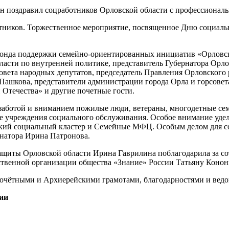
ников. Торжественное мероприятие, посвященное Дню социально
Фонда поддержки семейно-ориентированных инициатив «Орловск
ласти по внутренней политике, представитель Губернатора Орл
Совета народных депутатов, председатель Правления Орловског
Пашкова, представители администрации города Орла и горсовет
Отечества» и другие почетные гости.
 заботой и вниманием пожилые люди, ветераны, многодетные се
 учреждения социального обслуживания. Особое внимание уделя
кий социальный кластер и Семейные МФЦ. Особым делом для со
рнатора Ирина Патронова.
ащиты Орловской области Ирина Гаврилина поблагодарила за со
твенной организации общества «Знание» России Татьяну Конон
очётными и Архиерейскими грамотами, благодарностями и вед
ии