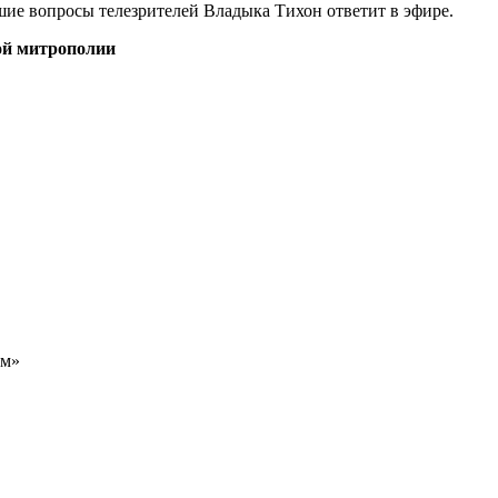
шие вопросы телезрителей Владыка Тихон ответит в эфире.
ой митрополии
ом»