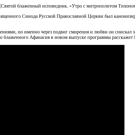
Священного Синода Русской Православной Церкви был канониз
ниями, но именно через подвиг смирения и любви он снискал з
го блаженного Афанасия в новом выпуске программы расскажет