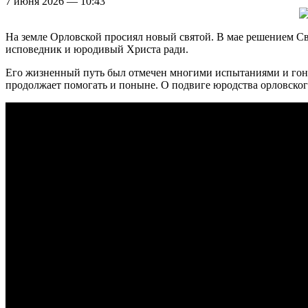
7 июня 2026 — 10:43
На земле Орловской просиял новый святой. В мае решением 
исповедник и юродивый Христа ради.
Его жизненный путь был отмечен многими испытаниями и гоне
продолжает помогать и поныне. О подвиге юродства орловско