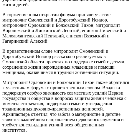
жизни детей.
В торжественном открытии форума приняли участие
митрополит Смоленский и Дорогобужский Исидор,
митрополит Орловский и Болховский Тихон, митрополит
Воронежский и Лискинский Леонтий, епископ Ливенский и
Малоархангельский Нектарий, епископ Вяземский и
Гагаринский Алексий.
В приветственном слове митрополит Смоленский и
Дорогобужский Исидор рассказал о реализуемых в
Смоленской области проектах по поддержке семей с детьми,
сохранению жизни нерождённых младенцев и помощи
женщинам, оказавшимся в трудной жизненной ситуации.
Митрополит Орловский и Болховский Тихон также обратился
к участникам форума с приветственным словом. Владыка
подчеркнул особую значимость совместных усилий Церкви,
государства и общества в вопросах защиты жизни человека с
момента его зачатия, поддержки семьи и утверждения
традиционных духовно-нравственных ценностей.
Архипастырь отметил, что забота о материнстве и детстве
является важнейшим направлением церковного служения и
требует консолидации усилий всех общественных
институтов.