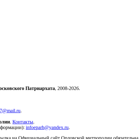
осковского Патриархата
, 2008-2026.
57@mail.ru
.
олии
.
Контакты
.
нформации):
infoeparh@yandex.ru
.
сылка на Официальный сайт Орловской митрополии обязательна