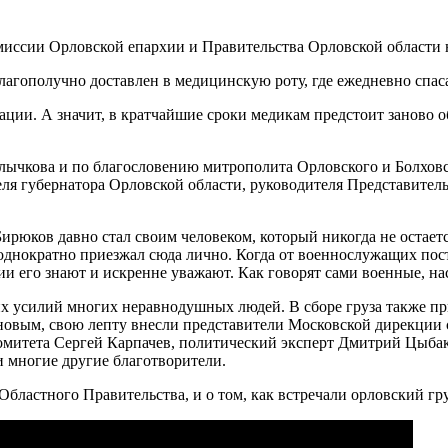
благополучно доставлен в медицинскую роту, где ежедневно сп
ации. А значит, в кратчайшие сроки медикам предстоит заново 
Клычкова и по благословению митрополита Орловского и Болховс
ля губернатора Орловской области, руководителя Представител
ирюков давно стал своим человеком, который никогда не остаетс
еоднократно приезжал сюда лично. Когда от военнослужащих пос
ии его знают и искренне уважают. Как говорят сами военные, н
х усилий многих неравнодушных людей. В сборе груза также пр
новым, свою лепту внесли представители Московской дирекции
омитета Сергей Карпачев, политический эксперт Дмитрий Цыбак
многие другие благотворители.
бластного Правительства, и о том, как встречали орловский гр