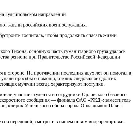
асают жизни российских военнослужащих.
обустроить госпиталь, чтобы продолжить спасать жизни
кого Тихона, основную часть гуманитарного груза удалось
ьства региона при Правительстве Российской Федерации
я в стороне. На протяжении последних двух лет он помогал в
тупали просьбы о помощи, отклик следовал без долгих
астоящих мужчин всегда характеризуют поступки.
иняли участие студенты и сотрудники Орловского базового
 скоростного сообщения — филиала ОАО «РЖД»: заместитель
ов, клирик Успенского собора города Орла диакон Павел
уз на передовой, смотрите в нашем новом видеорепортаже.