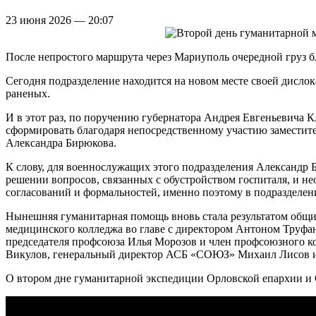
23 июня 2026 — 20:07
После непростого маршрута через Мариуполь очередной груз 
Сегодня подразделение находится на новом месте своей дислок
раненых.
И в этот раз, по поручению губернатора Андрея Евгеньевича 
сформировать благодаря непосредственному участию заместите
Александра Бирюкова.
К слову, для военнослужащих этого подразделения Александр Б
решении вопросов, связанных с обустройством госпиталя, и н
согласований и формальностей, именно поэтому в подразделен
Нынешняя гуманитарная помощь вновь стала результатом общи
медицинского колледжа во главе с директором Антоном Труфа
председателя профсоюза Илья Морозов и член профсоюзного к
Викулов, генеральный директор АСБ «СОЮЗ» Михаил Лисов и 
О втором дне гуманитарной экспедиции Орловской епархии и О