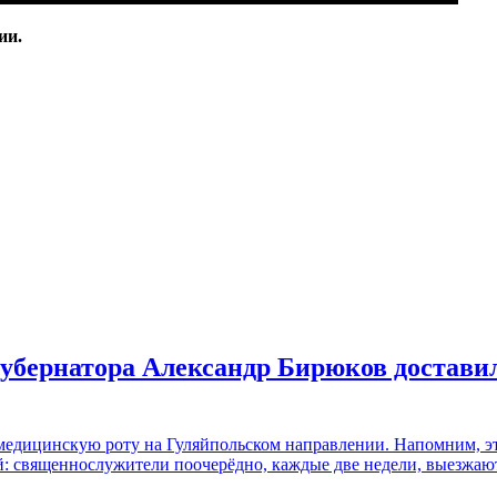
ии.
губернатора Александр Бирюков достав
медицинскую роту на Гуляйпольском направлении. Напомним, это
 священнослужители поочерёдно, каждые две недели, выезжают 