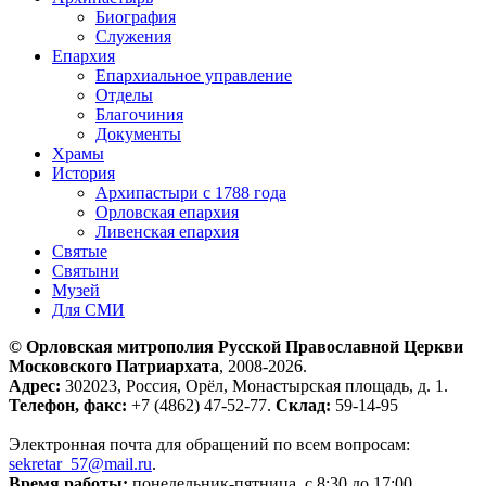
Биография
Служения
Епархия
Епархиальное управление
Отделы
Благочиния
Документы
Храмы
История
Архипастыри с 1788 года
Орловская епархия
Ливенская епархия
Святые
Святыни
Музей
Для СМИ
© Орловская митрополия Русской Православной Церкви
Московского Патриархата
, 2008-2026.
Адрес:
302023, Россия, Орёл, Монастырская площадь, д. 1.
Телефон, факс:
+7 (4862) 47-52-77.
Склад:
59-14-95
Электронная почта для обращений по всем вопросам:
sekretar_57@mail.ru
.
Время работы:
понедельник-пятница, с 8:30 до 17:00.