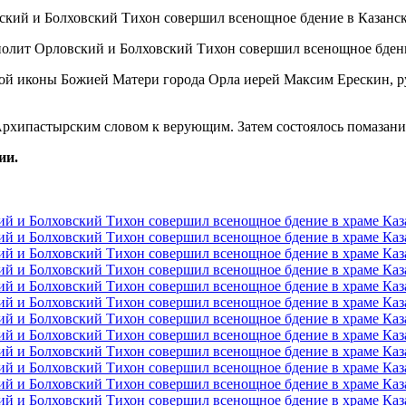
ополит Орловский и Болховский Тихон совершил всенощное бден
кой иконы Божией Матери города Орла иерей Максим Ерескин, 
 Архипастырским словом к верующим. Затем состоялось помазан
ии.