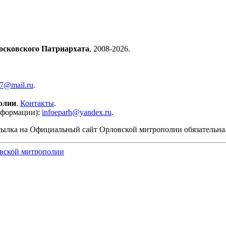
осковского Патриархата
, 2008-2026.
57@mail.ru
.
олии
.
Контакты
.
нформации):
infoeparh@yandex.ru
.
сылка на Официальный сайт Орловской митрополии обязательна
вской митрополии