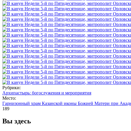
Рубрики:
Архипастырь: богослужения и мероприятия
Место:
Гарнизонный храм Казанской иконы Божией Матери при Акад
189
Вы здесь