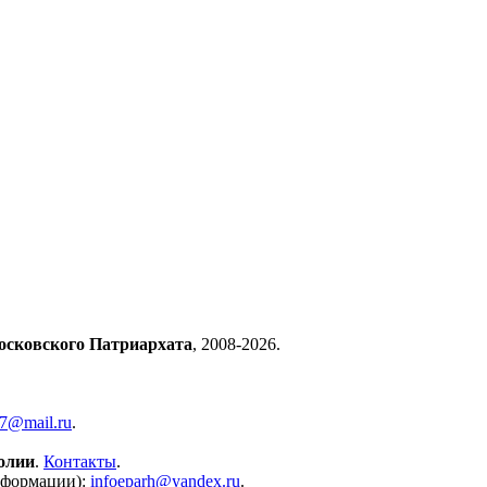
осковского Патриархата
, 2008-2026.
57@mail.ru
.
олии
.
Контакты
.
нформации):
infoeparh@yandex.ru
.