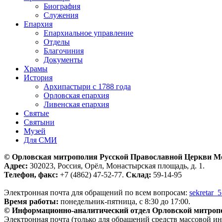
Биография
Служения
Епархия
Епархиальное управление
Отделы
Благочиния
Документы
Храмы
История
Архипастыри с 1788 года
Орловская епархия
Ливенская епархия
Святые
Святыни
Музей
Для СМИ
© Орловская митрополия Русской Православной Церкви М
Адрес:
302023, Россия, Орёл, Монастырская площадь, д. 1.
Телефон, факс:
+7 (4862) 47-52-77.
Склад:
59-14-95
Электронная почта для обращений по всем вопросам:
sekretar_
Время работы:
понедельник-пятница, с 8:30 до 17:00.
© Информационно-аналитический отдел Орловской митроп
Электронная почта (только для обращений средств массовой и