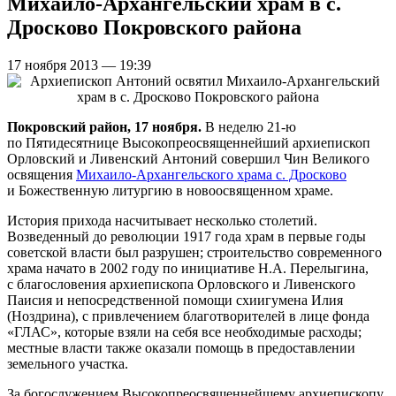
Михаило-Архангельский храм в с.
Дросково Покровского района
17 ноября 2013 — 19:39
Покровский район, 17 ноября.
В неделю 21-ю
по Пятидесятнице Высокопреосвященнейший архиепископ
Орловский и Ливенский Антоний совершил Чин Великого
освящения
Михаило-Архангельского храма с. Дросково
и Божественную литургию в новоосвященном храме.
История прихода насчитывает несколько столетий.
Возведенный до революции 1917 года храм в первые годы
советской власти был разрушен; строительство современного
храма начато в 2002 году по инициативе Н.А. Перелыгина,
с благословения архиепископа Орловского и Ливенского
Паисия и непосредственной помощи схиигумена Илия
(Ноздрина), с привлечением благотворителей в лице фонда
«ГЛАС», которые взяли на себя все необходимые расходы;
местные власти также оказали помощь в предоставлении
земельного участка.
За богослужением Высокопреосвященнейшему архиепископу