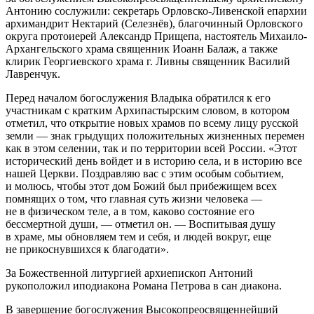
Антонию сослужили: секретарь Орловско-Ливенской епархии
архимандрит Нектарий (Селезнёв), благочинный Орловского
округа протоиерей Александр Прищепа, настоятель Михаило-
Архангельского храма священник Иоанн Балаж, а также
клирик Георгиевского храма г. Ливны священник Василий
Лавренчук.
Перед началом богослужения Владыка обратился к его
участникам с кратким Архипастырским словом, в котором
отметил, что открытие новых храмов по всему лицу русской
земли — знак грыдущих положительных жизненных перемен
как в этом селении, так и по территории всей России. «Этот
исторический день войдет и в историю села, и в историю все
нашей Церкви. Поздравляю вас с этим особым событием,
и молюсь, чтобы этот дом Божий был прибежищем всех
помнящих о том, что главная суть жизни человека —
не в физическом теле, а в том, каково состояние его
бессмертной души, — отметил он. — Воспитывая душу
в храме, мы обновляем тем и себя, и людей вокруг, еще
не прикоснувшихся к благодати».
За Божественной литургией архиепископ Антоний
рукоположил иподиакона Романа Петрова в сан диакона.
В завершение богослужения Высокопреосвященнейший