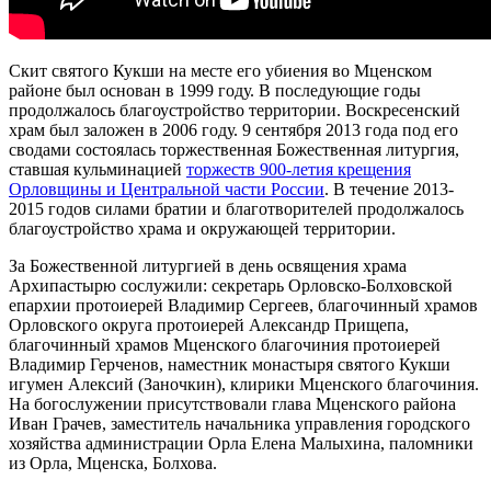
Скит святого Кукши на месте его убиения во Мценском
районе был основан в 1999 году. В последующие годы
продолжалось благоустройство территории. Воскресенский
храм был заложен в 2006 году. 9 сентября 2013 года под его
сводами состоялась торжественная Божественная литургия,
ставшая кульминацией
торжеств 900-летия крещения
Орловщины и Центральной части России
. В течение 2013-
2015 годов силами братии и благотворителей продолжалось
благоустройство храма и окружающей территории.
За Божественной литургией в день освящения храма
Архипастырю сослужили: секретарь Орловско-Болховской
епархии протоиерей Владимир Сергеев, благочинный храмов
Орловского округа протоиерей Александр Прищепа,
благочинный храмов Мценского благочиния протоиерей
Владимир Герченов, наместник монастыря святого Кукши
игумен Алексий (Заночкин), клирики Мценского благочиния.
На богослужении присутствовали глава Мценского района
Иван Грачев, заместитель начальника управления городского
хозяйства администрации Орла Елена Малыхина, паломники
из Орла, Мценска, Болхова.