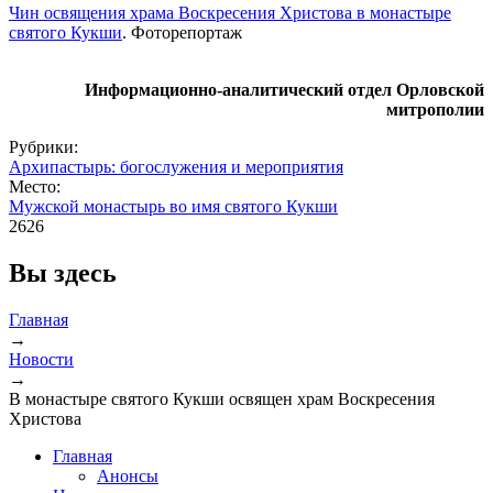
Чин освящения храма Воскресения Христова в монастыре
святого Кукши
. Фоторепортаж
Информационно-аналитический отдел Орловской
митрополии
Рубрики:
Архипастырь: богослужения и мероприятия
Место:
Мужской монастырь во имя святого Кукши
2626
Вы здесь
Главная
→
Новости
→
В монастыре святого Кукши освящен храм Воскресения
Христова
Главная
Анонсы