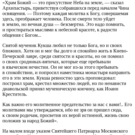
«Храм Божий — это присутствие Неба на земле, — сказал
Архипастырь, приветствуя собравшихся перед началом Чина
освящения. — Поэтому каждая молитва к Богу, совершаемая
здесь, преображает человека. После смерти тело уйдет
в землю, но вечная душа — безсмертна. Это надо помнить,
и простираться мыслями к небесной красоте, к радости
общения с Богом...
Святой мученик Кукша любил не только Бога, но и своих
ближних. Хотя он и мог бы долго и спокойно жить в Киево-
Печерской лавре, среди святости и красоты, но он помнил
о своих сродниках-вятичах, которые еще пребывали
в языческом нечистии. Он не мог из-за этого пребывать
в спокойствии, и попросил наместника монастыря направить
его в эти земли. Кукша ревностно здесь проповедовал:
построил храм, крестил множество людей, но по ненависти
диавольской принял мученическую кончину, как Иоанн
Креститель.
Как важно его молитвенное предательство за нас с вами!.. Его
молитвами мы утверждаемся, ибо не зря он пришел сюда,
к своим родичам, просветив их верой истинной, жизнь свою
положив за народ Божий».
На малом входе указом Святейшего Патриарха Московского