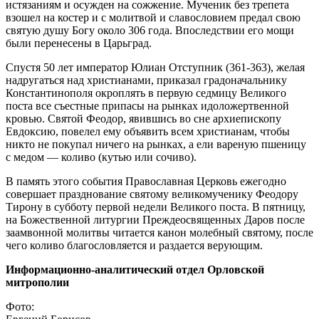
истязаниям и осужден на сожжение. Мученик без трепета
взошел на костер и с молитвой и славословием предал свою
святую душу Богу около 306 года. Впоследствии его мощи
были перенесены в Царьград.
Спустя 50 лет император Юлиан Отступник (361-363), желая
надругаться над христианами, приказал градоначальнику
Константинополя окроплять в первую седмицу Великого
поста все съестные припасы на рынках идоложертвенной
кровью. Святой Феодор, явившись во сне архиепископу
Евдоксию, повелел ему объявить всем христианам, чтобы
никто не покупал ничего на рынках, а ели вареную пшеницу
с медом — коливо (кутью или сочиво).
В память этого события Православная Церковь ежегодно
совершает празднование святому великомученику Феодору
Тирону в субботу первой недели Великого поста. В пятницу,
на Божественной литургии Преждеосвященных Даров после
заамвонной молитвы читается канон молебный святому, после
чего коливо благословляется и раздается верующим.
Информационно-аналитический отдел Орловской
митрополии
Фото: