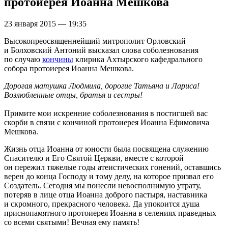
протоиерея Иоанна Мешкова
23 января 2015 — 19:35
Высокопреосвященнейший митрополит Орловский
и Болховский Антоний высказал слова соболезнования
по случаю
кончины
клирика Ахтырского кафедрального
собора протоиерея Иоанна Мешкова.
Дорогая матушка Людмила, дорогие Татьяна и Лариса!
Возлюбленные отцы, братья и сестры!
Примите мои искренние соболезнования в постигшей вас
скорби в связи с кончиной протоиерея Иоанна Ефимовича
Мешкова.
Жизнь отца Иоанна от юности была посвящена служению
Спасителю и Его Святой Церкви, вместе с которой
он пережил тяжелые годы атеистических гонений, оставшись
верен до конца Господу и тому делу, на которое призвал его
Создатель. Сегодня мы понесли невосполнимую утрату,
потеряв в лице отца Иоанна доброго пастыря, наставника
и скромного, прекрасного человека. Да упокоится душа
приснопамятного протоиерея Иоанна в селенияx праведных
со всеми святыми! Вечная ему память!