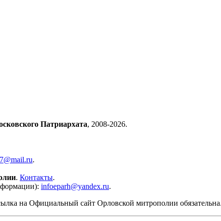
осковского Патриархата
, 2008-2026.
57@mail.ru
.
олии
.
Контакты
.
нформации):
infoeparh@yandex.ru
.
сылка на Официальный сайт Орловской митрополии обязательна