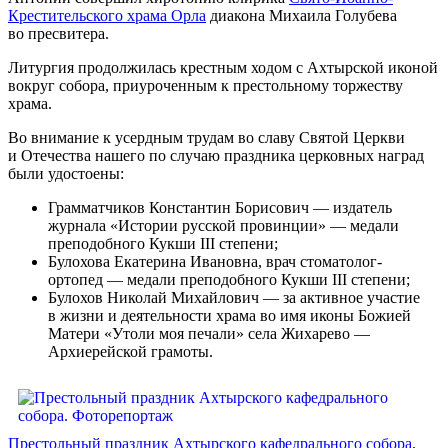
Крестительского храма Орла
диакона Михаила Голубева
во пресвитера.
Литургия продолжилась крестным ходом с Ахтырской иконой
вокруг собора, приуроченным к престольному торжеству
храма.
Во внимание к усердным трудам во славу Святой Церкви
и Отечества нашего по случаю праздника церковных наград
были удостоены:
Грамматчиков Константин Борисович — издатель
журнала «Истории русской провинции» — медали
преподобного Кукши III степени;
Булохова Екатерина Ивановна, врач стоматолог-
ортопед — медали преподобного Кукши III степени;
Булохов Николай Михайлович — за активное участие
в жизни и деятельности храма во имя иконы Божией
Матери «Утоли моя печали» села Жихарево —
Архиерейской грамоты.
Престольный праздник Ахтырского кафедрального собора
.