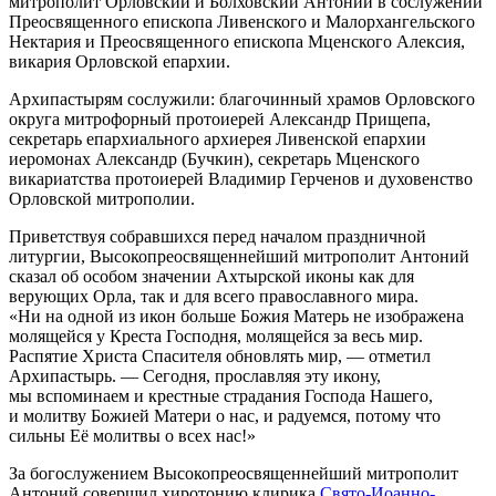
митрополит Орловский и Болховский Антоний в сослужении
Преосвященного епископа Ливенского и Малорхангельского
Нектария и Преосвященного епископа Мценского Алексия,
викария Орловской епархии.
Архипастырям сослужили: благочинный храмов Орловского
округа митрофорный протоиерей Александр Прищепа,
секретарь епархиального архиерея Ливенской епархии
иеромонах Александр (Бучкин), секретарь Мценского
викариатства протоиерей Владимир Герченов и духовенство
Орловской митрополии.
Приветствуя собравшихся перед началом праздничной
литургии, Высокопреосвященнейший митрополит Антоний
сказал об особом значении Ахтырской иконы как для
верующих Орла, так и для всего православного мира.
«Ни на одной из икон больше Божия Матерь не изображена
молящейся у Креста Господня, молящейся за весь мир.
Распятие Христа Спасителя обновлять мир, — отметил
Архипастырь. — Сегодня, прославляя эту икону,
мы вспоминаем и крестные страдания Господа Нашего,
и молитву Божией Матери о нас, и радуемся, потому что
сильны Её молитвы о всех нас!»
За богослужением Высокопреосвященнейший митрополит
Антоний совершил хиротонию клирика
Свято-Иоанно-