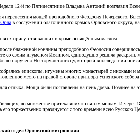
ания перенесения мощей преподобного Феодосия Печерского, В
 Орла
в сослужении благочинного храмов Орловского округа, на
 всех присутствовавших в храме освящённым маслом.
д после блаженной кончины преподобного Феодосия совершилос
есте со своим игуменом Иоанном, единодушно решила раскрыть 
было поручено Нестору-летописцу, который впоследствии описа
ы, собрались епископы, игумены многих монастырей с иноками 
овленное место на правой стороне притвора Успенского собора
для отдыха. Мощи были поставлены на пень древа. Позднее на э
болящих, во множестве притекавших к святым мощам. И через 
ь его торжественно празднуется с того времени всею Русскою Ц
еский отдел Орловской митрополии