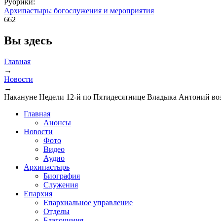
Рубрики:
Архипастырь: богослужения и мероприятия
662
Вы здесь
Главная
→
Новости
→
Накануне Недели 12-й по Пятидесятнице Владыка Антоний воз
Главная
Анонсы
Новости
Фото
Видео
Аудио
Архипастырь
Биография
Служения
Епархия
Епархиальное управление
Отделы
Благочиния