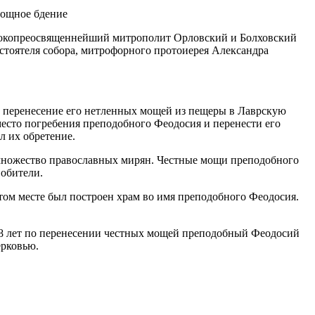
ысокопреосвященнейший митрополит Орловский и Болховский
стоятеля собора, митрофорного протоиерея Александра
ь перенесение его нетленных мощей из пещеры в Лаврскую
место погребения преподобного Феодосия и перенести его
л их обретение.
и множество православных мирян. Честные мощи преподобного
 обители.
том месте был построен храм во имя преподобного Феодосия.
18 лет по перенесении честных мощей преподобный Феодосий
ерковью.