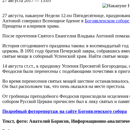
27 августа 2017 — 15:05
27 августа, накануне Недели 12-по Пятидесятнице, празднов
Антоний совершил Всенощное бдение в
Богоявленском соборе
Прищепы и клириков храма.
После прочтения Святого Евангелия Владыка Антоний помазал
История сегодняшнего праздника такова: в восемнадцатый го
церковь. В 1091 году братия Печерской лавры, собравшись вм
святые мощи в соборный Успенский храм. Найти святые мощи 
14 августа ст.ст., к празднику Успения Пресвятой Богородиц
Феодосия были перенесены с подобающими почестями в пригот
Во время перенесения святых мощей шествие останавливалось 
Он был расположен так, что пень оказался на месте престола.
От гробницы преподобного Феодосия происходили исцеления 
собором Русской Церкви причислен был к лику святых и памят
Подробный фоторепортаж на сайте Богоявленского собора
Текст, фото: Анатолий Борисов, Информационно-аналитич