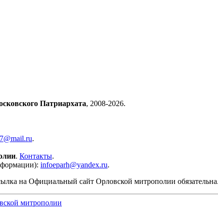
осковского Патриархата
, 2008-2026.
57@mail.ru
.
олии
.
Контакты
.
нформации):
infoeparh@yandex.ru
.
сылка на Официальный сайт Орловской митрополии обязательна
вской митрополии