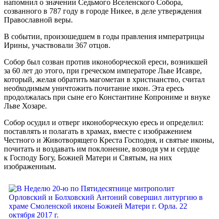
напомнил о значении Седьмого Вселенского Собора,
созванного в 787 году в городе Никее, в деле утверждения
Православной веры.
В событии, произошедшем в годы правления императрицы
Ирины, участвовали 367 отцов.
Собор был созван против иконоборческой ереси, возникшей
за 60 лет до этого, при греческом императоре Льве Исавре,
который, желая обратить магометан в христианство, считал
необходимым уничтожить почитание икон. Эта ересь
продолжалась при сыне его Константине Копрониме и внуке
Льве Хозаре.
Собор осудил и отверг иконоборческую ересь и определил:
поставлять и полагать в храмах, вместе с изображением
Честного и Животворящего Креста Господня, и святые иконы,
почитать и воздавать им поклонение, возводя ум и сердце
к Господу Богу, Божией Матери и Святым, на них
изображенным.