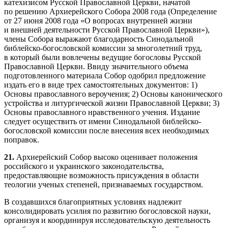
катехизисом Русской Православной Церкви, начатой
по решению Архиерейского Собора 2008 года (Определение
от 27 июня 2008 года «О вопросах внутренней жизни
и внешней деятельности Русской Православной Церкви»),
члены Собора выражают благодарность Синодальной
библейско-богословской комиссии за многолетний труд,
в который были вовлечены ведущие богословы Русской
Православной Церкви. Ввиду значительного объема
подготовленного материала Собор одобрил предложение
издать его в виде трех самостоятельных документов: 1)
Основы православного вероучения; 2) Основы канонического
устройства и литургической жизни Православной Церкви; 3)
Основы православного нравственного учения. Издание
следует осуществить от имени Синодальной библейско-
богословской комиссии после внесения всех необходимых
поправок.
21.
Архиерейский Собор высоко оценивает положения
российского и украинского законодательства,
предоставляющие возможность присуждения в области
теологии ученых степеней, признаваемых государством.
В создавшихся благоприятных условиях надлежит
консолидировать усилия по развитию богословской науки,
организуя и координируя исследовательскую деятельность