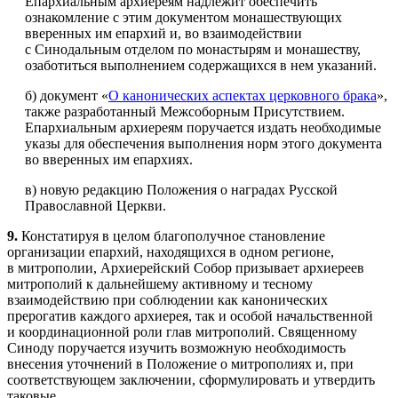
Епархиальным архиереям надлежит обеспечить
ознакомление с этим документом монашествующих
вверенных им епархий и, во взаимодействии
с Синодальным отделом по монастырям и монашеству,
озаботиться выполнением содержащихся в нем указаний.
б) документ «
О канонических аспектах церковного брака
»,
также разработанный Межсоборным Присутствием.
Епархиальным архиереям поручается издать необходимые
указы для обеспечения выполнения норм этого документа
во вверенных им епархиях.
в) новую редакцию Положения о наградах Русской
Православной Церкви.
9.
Констатируя в целом благополучное становление
организации епархий, находящихся в одном регионе,
в митрополии, Архиерейский Собор призывает архиереев
митрополий к дальнейшему активному и тесному
взаимодействию при соблюдении как канонических
прерогатив каждого архиерея, так и особой начальственной
и координационной роли глав митрополий. Священному
Синоду поручается изучить возможную необходимость
внесения уточнений в Положение о митрополиях и, при
соответствующем заключении, сформулировать и утвердить
таковые.