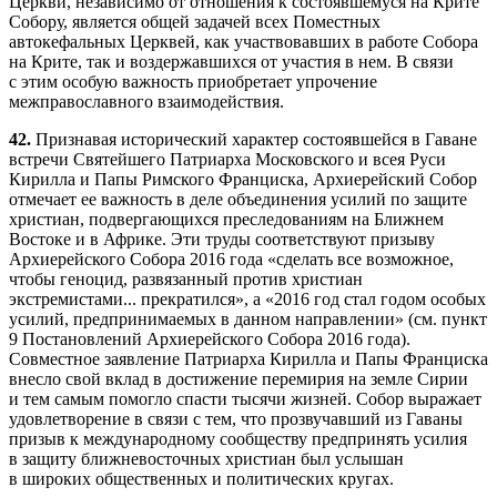
Церкви, независимо от отношения к состоявшемуся на Крите
Собору, является общей задачей всех Поместных
автокефальных Церквей, как участвовавших в работе Собора
на Крите, так и воздержавшихся от участия в нем. В связи
с этим особую важность приобретает упрочение
межправославного взаимодействия.
42.
Признавая исторический характер состоявшейся в Гаване
встречи Святейшего Патриарха Московского и всея Руси
Кирилла и Папы Римского Франциска, Архиерейский Собор
отмечает ее важность в деле объединения усилий по защите
христиан, подвергающихся преследованиям на Ближнем
Востоке и в Африке. Эти труды соответствуют призыву
Архиерейского Собора 2016 года «сделать все возможное,
чтобы геноцид, развязанный против христиан
экстремистами... прекратился», а «2016 год стал годом особых
усилий, предпринимаемых в данном направлении» (см. пункт
9 Постановлений Архиерейского Собора 2016 года).
Совместное заявление Патриарха Кирилла и Папы Франциска
внесло свой вклад в достижение перемирия на земле Сирии
и тем самым помогло спасти тысячи жизней. Собор выражает
удовлетворение в связи с тем, что прозвучавший из Гаваны
призыв к международному сообществу предпринять усилия
в защиту ближневосточных христиан был услышан
в широких общественных и политических кругах.