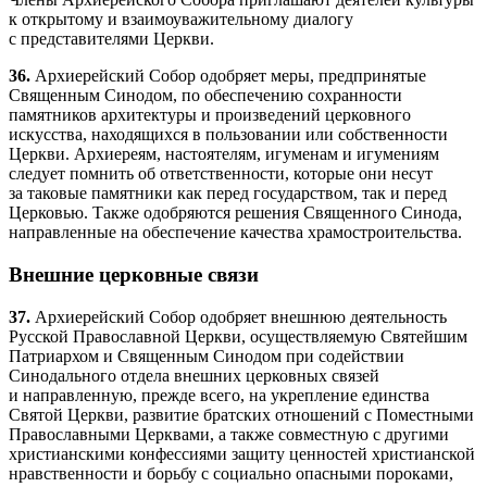
к открытому и взаимоуважительному диалогу
с представителями Церкви.
36.
Архиерейский Собор одобряет меры, предпринятые
Священным Синодом, по обеспечению сохранности
памятников архитектуры и произведений церковного
искусства, находящихся в пользовании или собственности
Церкви. Архиереям, настоятелям, игуменам и игумениям
следует помнить об ответственности, которые они несут
за таковые памятники как перед государством, так и перед
Церковью. Также одобряются решения Священного Синода,
направленные на обеспечение качества храмостроительства.
Внешние церковные связи
37.
Архиерейский Собор одобряет внешнюю деятельность
Русской Православной Церкви, осуществляемую Святейшим
Патриархом и Священным Синодом при содействии
Синодального отдела внешних церковных связей
и направленную, прежде всего, на укрепление единства
Святой Церкви, развитие братских отношений с Поместными
Православными Церквами, а также совместную с другими
христианскими конфессиями защиту ценностей христианской
нравственности и борьбу с социально опасными пороками,