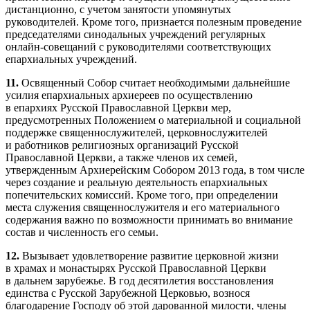
дистанционно, с учетом занятости упомянутых
руководителей. Кроме того, признается полезным проведение
председателями синодальных учреждений регулярных
онлайн-совещаний с руководителями соответствующих
епархиальных учреждений.
11.
Освященный Собор считает необходимыми дальнейшие
усилия епархиальных архиереев по осуществлению
в епархиях Русской Православной Церкви мер,
предусмотренных Положением о материальной и социальной
поддержке священнослужителей, церковнослужителей
и работников религиозных организаций Русской
Православной Церкви, а также членов их семей,
утвержденным Архиерейским Собором 2013 года, в том числе
через создание и реальную деятельность епархиальных
попечительских комиссий. Кроме того, при определении
места служения священнослужителя и его материального
содержания важно по возможности принимать во внимание
состав и численность его семьи.
12.
Вызывает удовлетворение развитие церковной жизни
в храмах и монастырях Русской Православной Церкви
в дальнем зарубежье. В год десятилетия восстановления
единства с Русской Зарубежной Церковью, вознося
благодарение Господу об этой дарованной милости, члены