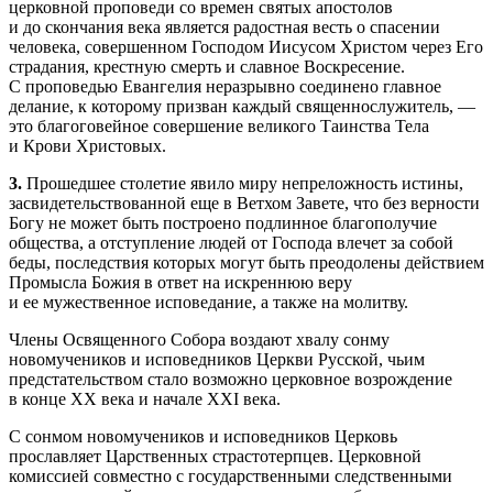
церковной проповеди со времен святых апостолов
и до скончания века является радостная весть о спасении
человека, совершенном Господом Иисусом Христом через Его
страдания, крестную смерть и славное Воскресение.
С проповедью Евангелия неразрывно соединено главное
делание, к которому призван каждый священнослужитель, —
это благоговейное совершение великого Таинства Тела
и Крови Христовых.
3.
Прошедшее столетие явило миру непреложность истины,
засвидетельствованной еще в Ветхом Завете, что без верности
Богу не может быть построено подлинное благополучие
общества, а отступление людей от Господа влечет за собой
беды, последствия которых могут быть преодолены действием
Промысла Божия в ответ на искреннюю веру
и ее мужественное исповедание, а также на молитву.
Члены Освященного Собора воздают хвалу сонму
новомучеников и исповедников Церкви Русской, чьим
предстательством стало возможно церковное возрождение
в конце ХХ века и начале XXI века.
С сонмом новомучеников и исповедников Церковь
прославляет Царственных страстотерпцев. Церковной
комиссией совместно с государственными следственными