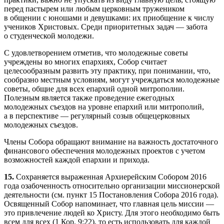
перед пастырем или любым церковным тружеником
в общении с юношами и девушками: их приобщение к числу
учеников Христовых. Среди приоритетных задач — забота
о студенческой молодежи.
С удовлетворением отметив, что молодежные советы
учреждены во многих епархиях, Собор считает
целесообразным развить эту практику, при понимании, что,
сообразно местным условиям, могут учреждаться молодежные
советы, общие для всех епархий одной митрополии.
Полезным является также проведение ежегодных
молодежных съездов на уровне епархий или митрополий,
а в перспективе — регулярный созыв общецерковных
молодежных съездов.
Члены Собора обращают внимание на важность достаточного
финансового обеспечения молодежных проектов с учетом
возможностей каждой епархии и прихода.
15.
Сохраняется выраженная Архиерейским Собором 2016
года озабоченность относительно организации миссионерской
деятельности (см. пункт 15 Постановления Собора 2016 года).
Освященный Собор напоминает, что главная цель миссии —
это привлечение людей ко Христу. Для этого необходимо быть
всем для всех (1 Кор. 9:22), то есть использовать для каждой