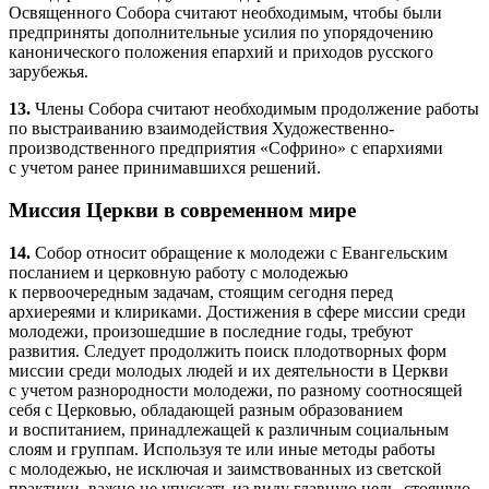
Освященного Собора считают необходимым, чтобы были
предприняты дополнительные усилия по упорядочению
канонического положения епархий и приходов русского
зарубежья.
13.
Члены Собора считают необходимым продолжение работы
по выстраиванию взаимодействия Художественно-
производственного предприятия «Софрино» с епархиями
с учетом ранее принимавшихся решений.
Миссия Церкви в современном мире
14.
Собор относит обращение к молодежи с Евангельским
посланием и церковную работу с молодежью
к первоочередным задачам, стоящим сегодня перед
архиереями и клириками. Достижения в сфере миссии среди
молодежи, произошедшие в последние годы, требуют
развития. Следует продолжить поиск плодотворных форм
миссии среди молодых людей и их деятельности в Церкви
с учетом разнородности молодежи, по разному соотносящей
себя с Церковью, обладающей разным образованием
и воспитанием, принадлежащей к различным социальным
слоям и группам. Используя те или иные методы работы
с молодежью, не исключая и заимствованных из светской
практики, важно не упускать из виду главную цель, стоящую