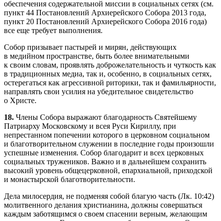
обеспечения содержательной миссии в социальных сетях (см.
пункт 44 Постановлений Архиерейского Собора 2013 года,
пункт 20 Постановлений Архиерейского Собора 2016 года)
все еще требует выполнения.
Собор призывает пастырей и мирян, действующих
в медийном пространстве, быть более внимательными
к своим словам, проявлять доброжелательность и чуткость как
в традиционных медиа, так и, особенно, в социальных сетях,
остерегаться как агрессивной риторики, так и фамильярности,
направлять свои усилия на убедительное свидетельство
о Христе.
18.
Члены Собора выражают благодарность Святейшему
Патриарху Московскому и всея Руси Кириллу, при
непрестанном попечении которого в церковном социальном
и благотворительном служении в последние годы произошли
успешные изменения. Собор благодарит и всех церковных
социальных тружеников. Важно и в дальнейшем сохранить
высокий уровень общецерковной, епархиальной, приходской
и монастырской благотворительности.
Дела милосердия, не подменяя собой благую часть (Лк. 10:42)
молитвенного делания христианина, должны совершаться
каждым заботящимся о своем спасении верным, желающим