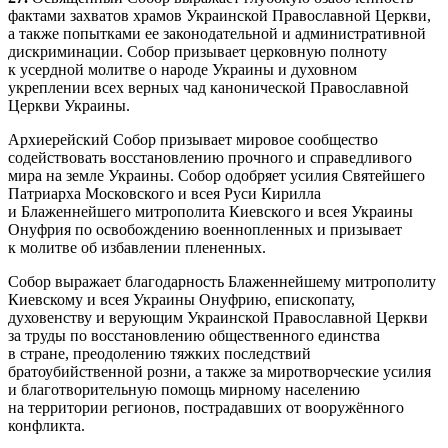
фактами захватов храмов Украинской Православной Церкви,
а также попытками ее законодательной и административной
дискриминации. Собор призывает церковную полноту
к усердной молитве о народе Украины и духовном
укреплении всех верных чад канонической Православной
Церкви Украины.
Архиерейский Собор призывает мировое сообщество
содействовать восстановлению прочного и справедливого
мира на земле Украины. Собор одобряет усилия Святейшего
Патриарха Московского и всея Руси Кирилла
и Блаженнейшего митрополита Киевского и всея Украины
Онуфрия по освобождению военнопленных и призывает
к молитве об избавлении плененных.
Собор выражает благодарность Блаженнейшему митрополиту
Киевскому и всея Украины Онуфрию, епископату,
духовенству и верующим Украинской Православной Церкви
за труды по восстановлению общественного единства
в стране, преодолению тяжких последствий
братоубийственной розни, а также за миротворческие усилия
и благотворительную помощь мирному населению
на территории регионов, пострадавших от вооружённого
конфликта.