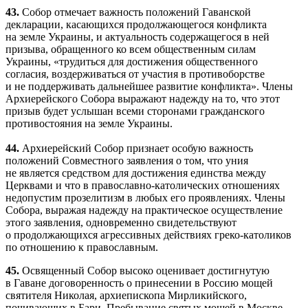
43.
Собор отмечает важность положений Гаванской
декларации, касающихся продолжающегося конфликта
на земле Украины, и актуальность содержащегося в ней
призыва, обращенного ко всем общественным силам
Украины, «трудиться для достижения общественного
согласия, воздерживаться от участия в противоборстве
и не поддерживать дальнейшее развитие конфликта». Члены
Архиерейского Собора выражают надежду на то, что этот
призыв будет услышан всеми сторонами гражданского
противостояния на земле Украины.
44.
Архиерейский Собор признает особую важность
положений Совместного заявления о том, что уния
не является средством для достижения единства между
Церквами и что в православно-католических отношениях
недопустим прозелитизм в любых его проявлениях. Члены
Собора, выражая надежду на практическое осуществление
этого заявления, одновременно свидетельствуют
о продолжающихся агрессивных действиях греко-католиков
по отношению к православным.
45.
Освященный Собор высоко оценивает достигнутую
в Гаване договоренность о принесении в Россию мощей
святителя Николая, архиепископа Мирликийского,
почивающих в Бари. Пребывание святых мощей в Москве