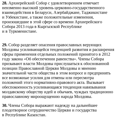
28.
Архиерейский Собор с удовлетворением отмечает
неизменно высокий уровень церковно-государственного
взаимодействия в Беларуси, Азербайджане, Таджикистане
и Узбекистане, а также положительные изменения,
произошедшие в этой сфере со времени Архиерейского
Собора 2013 года в Кыргызской Республике
и в Туркменистане.
29.
Собор разделяет опасения православных верующих
Молдовы усиливающейся тенденцией развития и расширения
сферы применения отдельных положений принятого в 2012
году закона «Об обеспечении равенства». Члены Собора
призывают власти Молдовы прислушаться к обоснованной
позиции Православной Церкви Молдовы и мнению
значительной части общества в этом вопросе и предпринять
все возможные усилия для отмены или пересмотра
положений этого нормативно-правового акта. Вызывает
обеспокоенность усиливающаяся тенденция навязывания
молдавскому обществу идей и обычаев, чуждых традиционно
православному мироощущению народа Молдовы.
30.
Члены Собора выражают надежду на дальнейшее
плодотворное сотрудничество Церкви и государства
в Республике Казахстан.