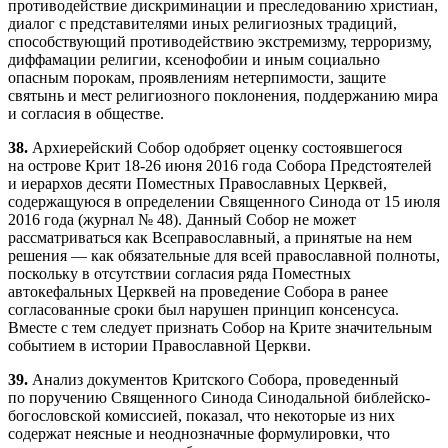
противодействие дискриминации и преследованию христиан,
диалог с представителями иных религиозных традиций,
способствующий противодействию экстремизму, терроризму,
диффамации религии, ксенофобии и иным социально
опасным порокам, проявлениям нетерпимости, защите
святынь и мест религиозного поклонения, поддержанию мира
и согласия в обществе.
38.
Архиерейский Собор одобряет оценку состоявшегося
на острове Крит 18-26 июня 2016 года Собора Предстоятелей
и иерархов десяти Поместных Православных Церквей,
содержащуюся в определении Священного Синода от 15 июля
2016 года (журнал № 48). Данный Собор не может
рассматриваться как Всеправославный, а принятые на нем
решения — как обязательные для всей православной полноты,
поскольку в отсутствии согласия ряда Поместных
автокефальных Церквей на проведение Собора в ранее
согласованные сроки был нарушен принцип консенсуса.
Вместе с тем следует признать Собор на Крите значительным
событием в истории Православной Церкви.
39.
Анализ документов Критского Собора, проведенный
по поручению Священного Синода Синодальной библейско-
богословской комиссией, показал, что некоторые из них
содержат неясные и неоднозначные формулировки, что