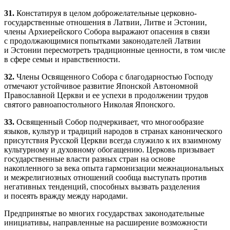
31.
Констатируя в целом доброжелательные церковно-
государственные отношения в Латвии, Литве и Эстонии,
члены Архиерейского Собора выражают опасения в связи
с продолжающимися попытками законодателей Латвии
и Эстонии пересмотреть традиционные ценности, в том числе
в сфере семьи и нравственности.
32.
Члены Освященного Собора с благодарностью Господу
отмечают устойчивое развитие Японской Автономной
Православной Церкви и ее успехи в продолжении трудов
святого равноапостольного Николая Японского.
33.
Освященный Собор подчеркивает, что многообразие
языков, культур и традиций народов в странах канонического
присутствия Русской Церкви всегда служило к их взаимному
культурному и духовному обогащению. Церковь призывает
государственные власти разных стран на основе
накопленного за века опыта гармонизации межнациональных
и межрелигиозных отношений сообща выступать против
негативных тенденций, способных вызвать разделения
и посеять вражду между народами.
Предпринятые во многих государствах законодательные
инициативы, направленные на расширение возможности