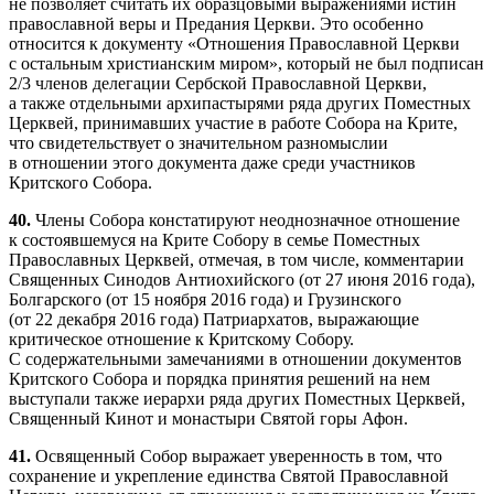
не позволяет считать их образцовыми выражениями истин
православной веры и Предания Церкви. Это особенно
относится к документу «Отношения Православной Церкви
с остальным христианским миром», который не был подписан
2/3 членов делегации Сербской Православной Церкви,
а также отдельными архипастырями ряда других Поместных
Церквей, принимавших участие в работе Собора на Крите,
что свидетельствует о значительном разномыслии
в отношении этого документа даже среди участников
Критского Собора.
40.
Члены Собора констатируют неоднозначное отношение
к состоявшемуся на Крите Собору в семье Поместных
Православных Церквей, отмечая, в том числе, комментарии
Священных Синодов Антиохийского (от 27 июня 2016 года),
Болгарского (от 15 ноября 2016 года) и Грузинского
(от 22 декабря 2016 года) Патриархатов, выражающие
критическое отношение к Критскому Собору.
С содержательными замечаниями в отношении документов
Критского Собора и порядка принятия решений на нем
выступали также иерархи ряда других Поместных Церквей,
Священный Кинот и монастыри Святой горы Афон.
41.
Освященный Собор выражает уверенность в том, что
сохранение и укрепление единства Святой Православной