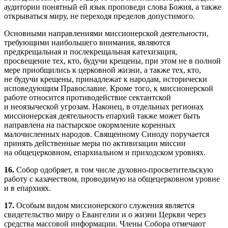
аудитории понятный ей язык проповеди слова Божия, а также
открываться миру, не переходя пределов допустимого.
Основными направлениями миссионерской деятельности,
требующими наибольшего внимания, являются
предкрещальная и послекрещальная катехизация,
просвещение тех, кто, будучи крещены, при этом не в полной
мере приобщились к церковной жизни, а также тех, кто,
не будучи крещены, принадлежат к народам, исторически
исповедующим Православие. Кроме того, к миссионерской
работе относится противодействие сектантской
и неоязыческой угрозам. Наконец, в отдельных регионах
миссионерская деятельность епархий также может быть
направлена на пастырское окормление коренных
малочисленных народов. Священному Синоду поручается
принять действенные меры по активизации миссии
на общецерковном, епархиальном и приходском уровнях.
16.
Собор одобряет, в том числе духовно-просветительскую
работу с казачеством, проводимую на общецерковном уровне
и в епархиях.
17.
Особым видом миссионерского служения является
свидетельство миру о Евангелии и о жизни Церкви через
средства массовой информации. Члены Собора отмечают