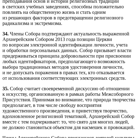
преподавания основ и истории религиозных традиций
в светских учебных заведениях, способны положительно
повлиять на общественную жизнь и стать одним
из решающих факторов в предотвращении религиозного
радикализма и экстремизма.
34.
Члены Собора подтверждают актуальность выраженной
Архиерейским Собором 2013 года позиции Церкви
по вопросам электронной идентификации личности, учета
и обработки персональных данных. Собор призывает власти
придерживаться принципа добровольности при присвоении
любых идентификаторов, предполагающего возможность
выбора традиционных методов удостоверения личности,
и не допускать поражения в правах тех, кто отказывается
от использования соответствующих электронных средств.
35.
Собор считает своевременной дискуссию об отношении
к искусству, организованную в рамках работы Межсоборного
Присутствия. Принимая во внимание, что природа творчества
предполагает, в том числе свободу восприятия
художественного произведения, и приветствуя творчество,
вдохновленное религиозной тематикой, Архиерейский Собор
вместе с тем подчеркивает: то, что свято для многих людей,
не должно становиться объектом для насмешек и провокаций.
Члены Архиерейского Собора приглашают деятелей культуры