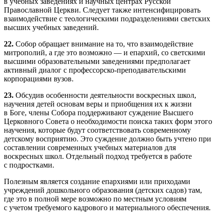
в учебных заведениях и научных центрах Русской
Православной Церкви. Следует также интенсифицировать
взаимодействие с теологическими подразделениями светских
высших учебных заведений.
22.
Собор обращает внимание на то, что взаимодействие
митрополий, а где это возможно — и епархий, со светскими
высшими образовательными заведениями предполагает
активный диалог с профессорско-преподавательскими
корпорациями вузов.
23.
Обсудив особенности деятельности воскресных школ,
научения детей основам веры и приобщения их к жизни
в Боге, члены Собора поддерживают суждение Высшего
Церковного Совета о необходимости поиска таких форм этого
научения, которые будут соответствовать современному
детскому восприятию. Это суждение должно быть учтено при
составлении современных учебных материалов для
воскресных школ. Отдельный подход требуется в работе
с подростками.
Полезным является создание епархиями или приходами
учреждений дошкольного образования (детских садов) там,
где это в полной мере возможно по местным условиям
с учетом требуемого кадрового и материального обеспечения.