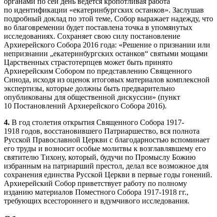
органами по сей день ведется кропотливая работа
по идентификации «екатеринбургских останков». Заслушав
подробный доклад по этой теме, Собор выражает надежду, что
во благовремении будет поставлена точка в упомянутых
исследованиях. Сохраняет свою силу постановление
Архиерейского Собора 2016 года: «Решение о признании или
непризнании „екатеринбургских останков“ святыми мощами
Царственных страстотерпцев может быть принято
Архиерейским Собором по представлению Священного
Синода, исходя из оценок итоговых материалов комплексной
экспертизы, которые должны быть предварительно
опубликованы для общественной дискуссии» (пункт
10 Постановлений Архиерейского Собора 2016).
4.
В год столетия открытия Священного Собора 1917-
1918 годов, восстановившего Патриаршество, вся полнота
Русской Православной Церкви с благодарностью вспоминает
его труды и возносит особые молитвы к возглавлявшему его
святителю Тихону, который, будучи по Промыслу Божию
избранным на патриарший престол, делал все возможное для
сохранения единства Русской Церкви в первые годы гонений.
Архиерейский Собор приветствует работу по полному
изданию материалов Поместного Собора 1917-1918 гг.,
требующих всестороннего и вдумчивого исследования.