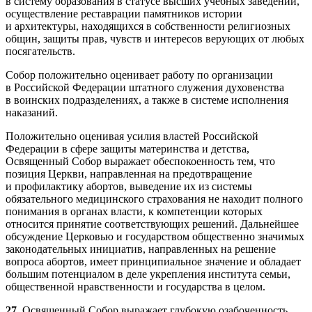
в систему образования в статусе высших учебных заведений,
осуществление реставрации памятников истории
и архитектуры, находящихся в собственности религиозных
общин, защиты прав, чувств и интересов верующих от любых
посягательств.
Собор положительно оценивает работу по организации
в Российской Федерации штатного служения духовенства
в воинских подразделениях, а также в системе исполнения
наказаний.
Положительно оценивая усилия властей Российской
Федерации в сфере защиты материнства и детства,
Освященный Собор выражает обеспокоенность тем, что
позиция Церкви, направленная на предотвращение
и профилактику абортов, выведение их из системы
обязательного медицинского страхования не находит полного
понимания в органах власти, к компетенции которых
относится принятие соответствующих решений. Дальнейшее
обсуждение Церковью и государством общественно значимых
законодательных инициатив, направленных на решение
вопроса абортов, имеет принципиальное значение и обладает
большим потенциалом в деле укрепления института семьи,
общественной нравственности и государства в целом.
27.
Освященный Собор выражает глубокую озабоченность