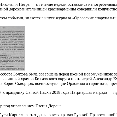
колая и Петра — в течение недели оставались непогребенными,
овной дарохранительницей красноармейцы совершили кощунство
ом событии, является выпуск журнала «Орловские епархиальные 
 соборе Болхова была совершена перед иконой новомучеников;
агочинный храмов Болховского округа протоиерей Александр К
ва Борис Скворцов, военнослужащие Орловского гарнизона, пред
ой к празднику Святой Пасхи 2018 года Патриаршая награда — 
ор под управлением Елены Дорош.
уси Кирилла в этот день во всех храмах Русской Православной