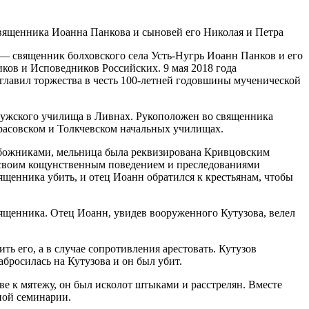
 — священник болховского села Усть-Нугрь Иоанн Панков и его
ков и Исповедников Российских. 9 мая 2018 года
главил торжества в честь 100-летней годовшины мученической
мужского училища в Ливнах. Рукоположен во священника
урасовском и Толкчевском начальных училищах.
езбожниками, мельница была реквизирована Кривцовским
в своим кощунственным поведением и преследованиями
ященника убить, и отец Иоанн обратился к крестьянам, чтобы
ященника. Отец Иоанн, увидев вооруженного Кутузова, велел
ь его, а в случае сопротивления арестовать. Кутузов
абросилась на Кутузова и он был убит.
ве к мятежу, он был исколот штыками и расстрелян. Вместе
ной семинарии.