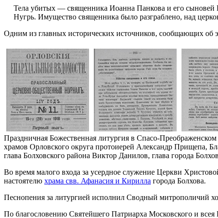
Тела убитых — священника Иоанна Панкова и его сыновей Ни
Нугрь. Имущество священника было разграблено, над церк
Одним из главных исторических источников, сообщающих об эт
Праздничная Божественная литургия в Спасо-Преображенском
храмов Орловского округа протоиерей Александр Прищепа, Бл
глава Болховского района Виктор Данилов, глава города Болхо
Во время малого входа за усердное служение Церкви Христов
настоятелю
храма свв. Афанасия и Кирилла
города Болхова.
Песнопения за литургией исполнил Сводный митрополичий х
По благословению Святейшего Патриарха Московского и всея Р