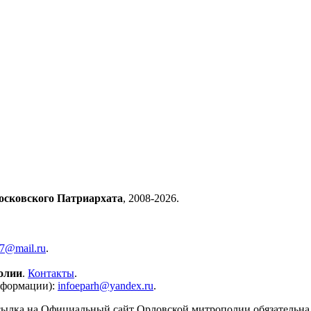
осковского Патриархата
, 2008-2026.
57@mail.ru
.
олии
.
Контакты
.
нформации):
infoeparh@yandex.ru
.
сылка на Официальный сайт Орловской митрополии обязательна