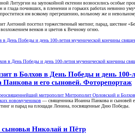
ной Литургии на заупокойной ектении возносились особые про
н и глада почивших, в пленении и горьких работах невинно уму
 проститися им всякому прегрешению, вольному же и невольном
 Антоний посетил торжественный митинг, парад, шествие «Бе
возложением венков и цветов к Вечному огню.
в в День Победы и день 100-летия мученической кончины свяще
ит в Болхов в День Победы и день 100
 Панкова и его сыновей. Фоторепортаж
опреосвященнейший митрополит Митрополит Орловский и Болх
ских новомучеников
— священника Иоанна Панкова и сыновей ег
тинг и парад на площади Ленина, посвященные Дню Победы.
о сыновья Николай и Пётр