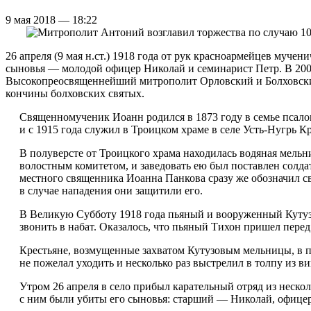
9 мая 2018 — 18:22
26 апреля (9 мая н.ст.) 1918 года от рук красноармейцев муч
сыновья — молодой офицер Николай и семинарист Петр. В 200
Высокопреосвященнейший митрополит Орловский и Болховс
кончины болховских святых.
Священномученик Иоанн родился в 1873 году в семье псал
и с 1915 года служил в Троицком храме в селе Усть-Нугрь 
В полуверсте от Троицкого храма находилась водяная мель
волостным комитетом, и заведовать ею был поставлен солд
местного священника Иоанна Панкова сразу же обозначил св
в случае нападения они защитили его.
В Великую Субботу 1918 года пьяный и вооруженный Кутузо
звонить в набат. Оказалось, что пьяный Тихон пришел перед
Крестьяне, возмущенные захватом Кутузовым мельницы, в пер
не пожелал уходить и несколько раз выстрелил в толпу из ви
Утром 26 апреля в село прибыл карательный отряд из неско
с ним были убиты его сыновья: старший — Николай, офице