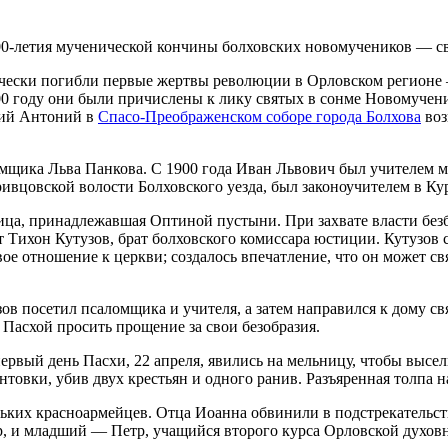
енически погибли первые жертвы революции в Орловском регионе
0 году они были причислены к лику святых в сонме Новомучени
кий Антоний в
Спасо-Преображенском соборе города Болхова
воз
омщика Льва Панкова. С 1900 года Иван Львович был учителем 
Кривцовской волости Болховского уезда, был законоучителем в К
ница, принадлежавшая Оптиной пустыни. При захвате власти б
ат Тихон Кутузов, брат болховского комиссара юстиции. Кутузо
ое отношение к церкви; создалось впечатление, что он может св
в посетил псаломщика и учителя, а затем направился к дому св
 Пасхой просить прощение за свои безобразия.
вый день Пасхи, 22 апреля, явились на мельницу, чтобы выселит
нтовки, убив двух крестьян и одного ранив. Разъяренная толпа н
льких красноармейцев. Отца Иоанна обвинили в подстрекательст
р, и младший — Петр, учащийся второго курса Орловской духов