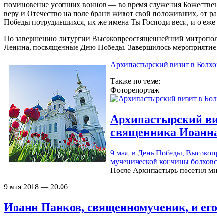
поминовение усопших воинов — во время служения Божествен
веру и Отечество на поле брани живот свой положивших, от ра
Победы потрудившихся, их же имена Ты Господи веси, и о еже
По завершению литургии Высокопреосвященнейший митрополит
Ленина, посвященные Дню Победы. Завершилось мероприятие 
Архипастырский визит в Болхо
Также по теме:
Фоторепортаж
Архипастырский виз
священника Иоанна
9 мая, в День Победы, Высок
мученической кончины болхов
После Архипастырь посетил ми
9 мая 2018 — 20:06
Иоанн Панков, священномученик, и ег