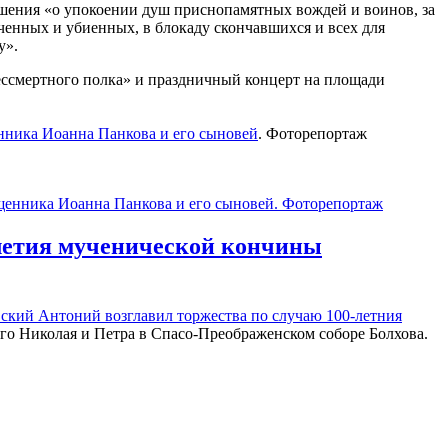
шения «о упокоении душ приснопамятных вождей и воинов, за
ченных и убиенных, в блокаду скончавшихся и всех для
у».
ссмертного полка» и праздничный концерт на площади
нника Иоанна Панкова и его сыновей
. Фоторепортаж
-летия мученической кончины
овский Антоний
возглавил торжества по случаю 100-летния
о Николая и Петра в Спасо-Преображенском соборе Болхова.