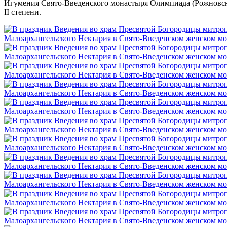
Игумения Свято-Введенского монастыря Олимпиада (Рожновская
II степени.