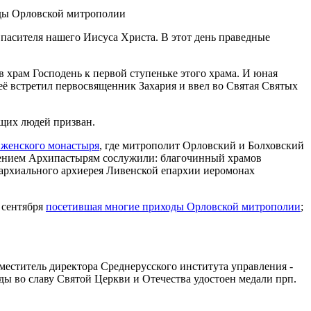
пасителя нашего Иисуса Христа. В этот день праведные
 храм Господень к первой ступеньке этого храма. И юная
 её встретил первосвященник Захария и ввел во Святая Святых
ющих людей призван.
 женского монастыря
, где митрополит Орловский и Болховский
жением Архипастырям сослужили: благочинный храмов
пархиального архиерея Ливенской епархии иеромонах
 сентября
посетившая многие приходы Орловской митрополии
;
меститель директора Среднерусского института управления -
ды во славу Святой Церкви и Отечества удостоен медали прп.