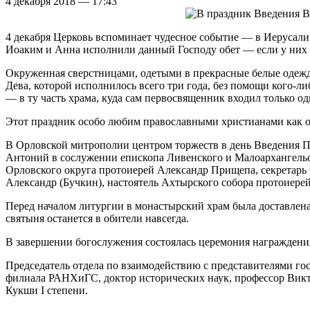
4 декабря 2018 — 17:43
4 декабря Церковь вспоминает чудесное событие — в Иерусали
Иоаким и Анна исполнили данный Господу обет — если у них р
Окруженная сверстницами, одетыми в прекрасные белые одежды
Дева, которой исполнилось всего три года, без помощи кого-ли
— в ту часть храма, куда сам первосвященник входил только оди
Этот праздник особо любим православными христианами как о
В Орловской митрополии центром торжеств в день Введения 
Антоний в сослужении епископа Ливенского и Малоархангель
Орловского округа протоиерей Александр Прищепа, секретарь
Александр (Бучкин), настоятель Ахтырского собора протоиере
Перед началом литургии в монастырский храм была доставлена 
святыня останется в обители навсегда.
В завершении богослужения состоялась церемония награждени
Председатель отдела по взаимодействию с представителями го
филиала РАНХиГС, доктор исторических наук, профессор Викто
Кукши I степени.