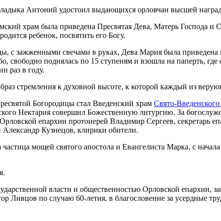
мский храм была приведена Пресвятая Дева, Матерь Господа и С
одится ребенок, посвятить его Богу.
, с зажженными свечами в руках, Дева Мария была приведена в
бо, свободно поднялась по 15 ступеням и взошла на паперть, где
н раз в году.
браз стремления к духовной высоте, к которой каждый из веру
Пресвятой Богородицы стал Введенский храм
Свято-Введенского
ского Нектария совершил Божественную литургию. За богослу
 Орловской епархии протоиерей Владимир Сергеев, секретарь е
й Александр Кузнецов, клирики обители.
частица мощей святого апостола и Евангелиста Марка, с начала
я.
сударственной власти и общественностью Орловской епархии, за
р Ливцов по случаю 60-летия, в благословение за усердные тру