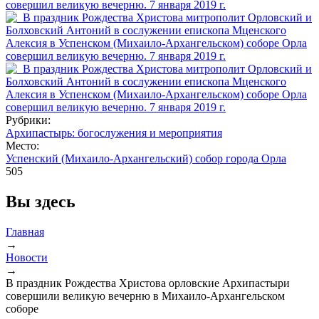
Рубрики:
Архипастырь: богослужения и мероприятия
Место:
Успенский (Михаило-Архангельский) собор города Орла
505
Вы здесь
Главная
→
Новости
→
В праздник Рождества Христова орловские Архипастыри
совершили великую вечерню в Михаило-Архангельском
соборе