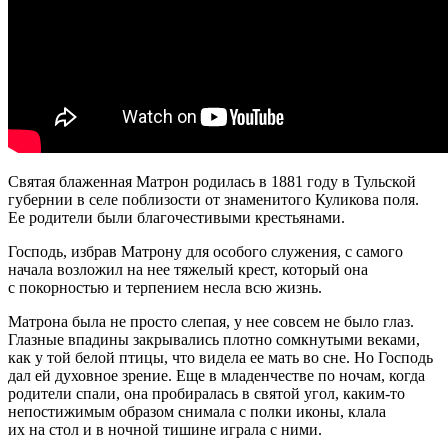
Святая блаженная Матрон родилась в 1881 году в Тульской
губернии в селе поблизости от знаменитого Куликова поля.
Ее родители были благочестивыми крестьянами.
Господь, избрав Матрону для особого служения, с самого
начала возложил на нее тяжелый крест, который она
с покорностью и терпением несла всю жизнь.
Матрона была не просто слепая, у нее совсем не было глаз.
Глазные впадины закрывались плотно сомкнутыми веками,
как у той белой птицы, что видела ее мать во сне. Но Господь
дал ей духовное зрение. Еще в младенчестве по ночам, когда
родители спали, она пробиралась в святой угол, каким-то
непостижимым образом снимала с полки иконы, клала
их на стол и в ночной тишине играла с ними.