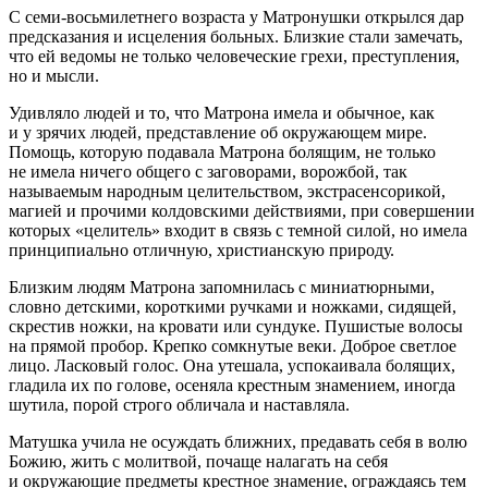
С семи-восьмилетнего возраста у Матронушки открылся дар
предсказания и исцеления больных. Близкие стали замечать,
что ей ведомы не только человеческие грехи, преступления,
но и мысли.
Удивляло людей и то, что Матрона имела и обычное, как
и у зрячих людей, представление об окружающем мире.
Помощь, которую подавала Матрона болящим, не только
не имела ничего общего с заговорами, ворожбой, так
называемым народным целительством, экстрасенсорикой,
магией и прочими колдовскими действиями, при совершении
которых «целитель» входит в связь с темной силой, но имела
принципиально отличную, христианскую природу.
Близким людям Матрона запомнилась с миниатюрными,
словно детскими, короткими ручками и ножками, сидящей,
скрестив ножки, на кровати или сундуке. Пушистые волосы
на прямой пробор. Крепко сомкнутые веки. Доброе светлое
лицо. Ласковый голос. Она утешала, успокаивала болящих,
гладила их по голове, осеняла крестным знамением, иногда
шутила, порой строго обличала и наставляла.
Матушка учила не осуждать ближних, предавать себя в волю
Божию, жить с молитвой, почаще налагать на себя
и окружающие предметы крестное знамение, ограждаясь тем