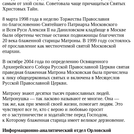
самым от злой силы. Советовала чаще причащаться Святых
Христовых Тайн.
8 марта 1998 года в неделю Торжества Православия
по благословению Святейшего Патриарха Московского
и Всея Руси Алексия II на Даниловском кладбище в Москве
были обретены честные останки подвижницы благочестия
20 века блаженной старицы Матроны. В 1999 году состоялось
её прославление как местночтимой святой Московской
епархии.
В октябре 2004 года по определению Освященного
Архиерейского Собора Русской Православной Церкви святая
праведная блаженная Матрона Московская была причислена
к лику общецерковных святых и включена в Месяцеслов
Русской Православной Церкви.
Матрону знают десятки тысяч православных людей.
Матронушка — так ласково называют ее многие. Она —
так же, как при земной своей жизни, помогает людям. Это
чувствуют все те, кто с верою и любовью просит
ее о заступничестве и ходатайстве перед Господом,
к Которому блаженная старица имеет великое дерзновение.
Информационно-аналитический отдел Орловской