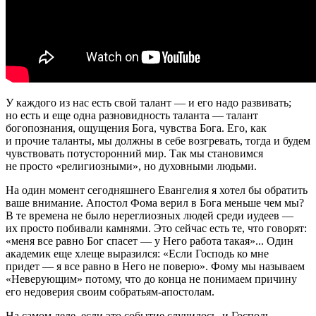
У каждого из нас есть свой талант — и его надо развивать;
но есть и еще одна разновидность таланта — талант
богопознания, ощущения Бога, чувства Бога. Его, как
и прочие таланты, мы должны в себе возгревать, тогда и будем
чувствовать потусторонний мир. Так мы становимся
не просто «религиозными», но духовными людьми.
На один момент сегодняшнего Евангелия я хотел бы обратить
ваше внимание. Апостол Фома верил в Бога меньше чем мы?
В те времена не было нереглиозных людей среди иудеев —
их просто побивали камнями. Это сейчас есть те, что говорят:
«меня все равно Бог спасет — у Него работа такая»... Один
академик еще хлеще выразился: «Если Господь ко мне
придет — я все равно в Него не поверю». Фому мы называем
«Неверующим» потому, что до конца не понимаем причину
его недоверия своим собратьям-апостолам.
На самом деле, если это событие случилось, и Господь