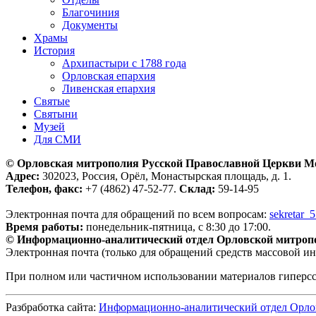
Благочиния
Документы
Храмы
История
Архипастыри с 1788 года
Орловская епархия
Ливенская епархия
Святые
Святыни
Музей
Для СМИ
© Орловская митрополия Русской Православной Церкви М
Адрес:
302023, Россия, Орёл, Монастырская площадь, д. 1.
Телефон, факс:
+7 (4862) 47-52-77.
Склад:
59-14-95
Электронная почта для обращений по всем вопросам:
sekretar_
Время работы:
понедельник-пятница, с 8:30 до 17:00.
© Информационно-аналитический отдел Орловской митроп
Электронная почта (только для обращений средств массовой и
При полном или частичном использовании материалов гиперс
Разбработка сайта:
Информационно-аналитический отдел Орло