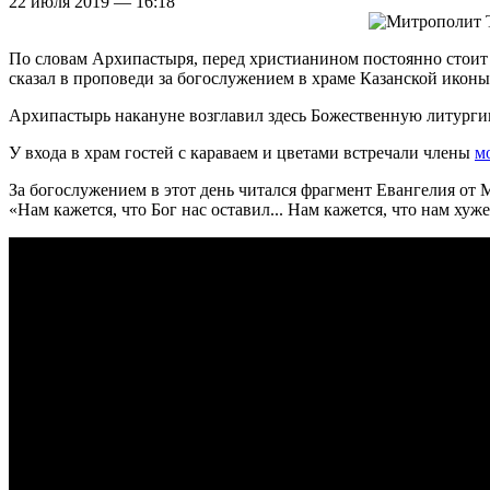
22 июля 2019 — 16:18
По словам Архипастыря, перед христианином постоянно стоит в
сказал в проповеди за богослужением в храме Казанской иконы
Архипастырь накануне возглавил здесь Божественную литург
У входа в храм гостей с караваем и цветами встречали члены
м
За богослужением в этот день читался фрагмент Евангелия от 
«Нам кажется, что Бог нас оставил... Нам кажется, что нам хуж