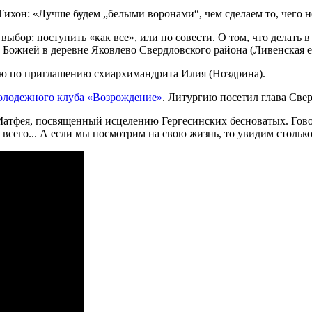
ыбор: поступить «как все», или по совести. О том, что делать
 Божией в деревне Яковлево Свердловского района (Ливенская е
ию по приглашению схиархимандрита Илия (Ноздрина).
олодежного клуба «Возрождение»
. Литургию посетил глава Све
Матфея, посвященный исцелению Гергесинских бесноватых. Говор
е всего... А если мы посмотрим на свою жизнь, то увидим стольк