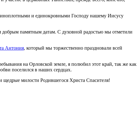
 единоплотными и единокровными Господу нашему Иисусу
им добрым памятным датам. С духовной радостью мы отметили
та Антония
, который мы торжественно праздновали всей
ребывания на Орловской земле, я полюбил этот край, так же как
юбви поселился в наших сердцах.
е и щедрые милости Родившегося Христа Спасителя!