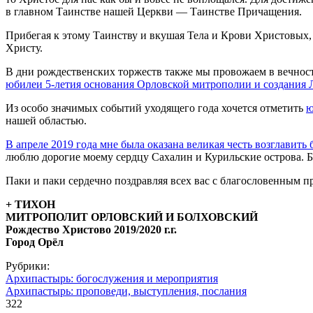
в главном Таинстве нашей Церкви — Таинстве Причащения.
Прибегая к этому Таинству и вкушая Тела и Крови Христовых
Христу.
В дни рождественских торжеств также мы провожаем в вечност
юбилеи 5-летия основания Орловской митрополии и создания 
Из особо значимых событий уходящего года хочется отметить
ю
нашей областью.
В апреле 2019 года мне была оказана великая честь возглави
люблю дорогие моему сердцу Сахалин и Курильские острова. Б
Паки и паки сердечно поздравляя всех вас с благословенным 
+ ТИХОН
МИТРОПОЛИТ ОРЛОВСКИЙ И БОЛХОВСКИЙ
Рождество Христово 2019/2020 г.г.
Город Орёл
Рубрики:
Архипастырь: богослужения и мероприятия
Архипастырь: проповеди, выступления, послания
322