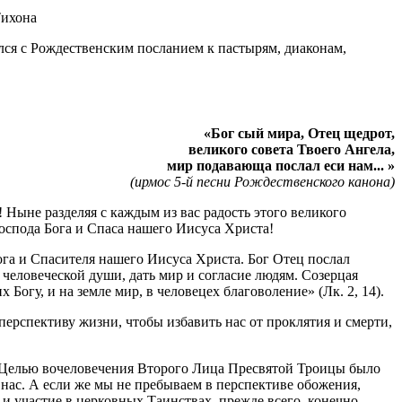
ся с Рождественским посланием к пастырям, диаконам,
«Бог сый мира, Отец щедрот,
великого совета Твоего Ангела,
мир подавающа послал еси нам... »
(ирмос 5-й песни Рождественского канона)
Ныне разделяя с каждым из вас радость этого великого
Господа Бога и Спаса нашего Иисуса Христа!
га и Спасителя нашего Иисуса Христа. Бог Отец послал
еловеческой души, дать мир и согласие людям. Созерцая
огу, и на земле мир, в человецех благоволение» (Лк. 2, 14).
перспективу жизни, чтобы избавить нас от проклятия и смерти,
. Целью вочеловечения Второго Лица Пресвятой Троицы было
нас. А если же мы не пребываем в перспективе обожения,
 и участие в церковных Таинствах, прежде всего, конечно,