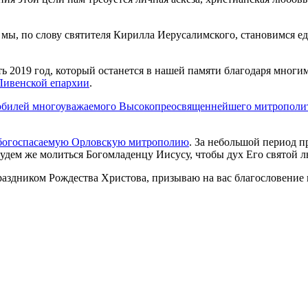
, мы, по слову святителя Кирилла Иерусалимского, становимся
ь 2019 год, который останется в нашей памяти благодаря мног
Ливенской епархии
.
билей многоуважаемого Высокопреосвященнейшего митрополи
ть богоспасаемую Орловскую митрополию
. За небольшой период п
удем же молиться Богомладенцу Иисусу, чтобы дух Его святой л
праздником Рождества Христова, призываю на вас благословени