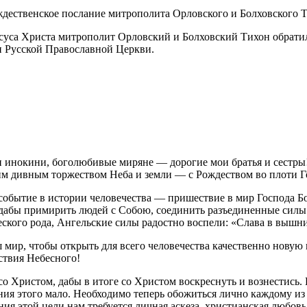
суса Христа митрополит Орловский и Болховский Тихон обратил
 Русской Православной Церкви.
 инокини, боголюбивые миряне — дорогие мои братья и сестры! 
этим дивным торжеством Неба и земли — с Рождеством во плоти 
обытие в истории человечества — пришествие в мир Господа Бо
абы примирить людей с Собою, соединить разъединенные силы ч
ого рода, Ангельские силы радостно воспели: «Слава в вышних Б
мир, чтобы открыть для всего человечества качественно новую 
рствия Небесного!
о Христом, дабы в итоге со Христом воскреснуть и вознестись
ия этого мало. Необходимо теперь обожиться лично каждому из 
ния этой цели нам требуется личная аскеза, христианская любовь