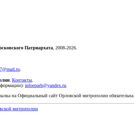
осковского Патриархата
, 2008-2026.
57@mail.ru
.
олии
.
Контакты
.
нформации):
infoeparh@yandex.ru
.
сылка на Официальный сайт Орловской митрополии обязательна
вской митрополии