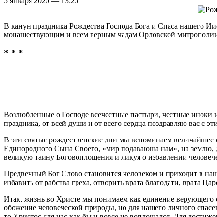
5 января 2020 — 13:25
В канун праздника Рождества Господа Бога и Спаса нашего Ии
монашествующим и всем верным чадам Орловской митрополии
* * *
Возлюбленные о Господе всечестные пастыри, честные иноки и
праздника, от всей души и от всего сердца поздравляю вас с 
В эти святые рождественские дни мы вспоминаем величайшее с
Единородного Сына Своего, «мир подавающа нам», на землю, д
великую тайну Боговоплощения и ликуя о избавлении человеческ
Предвечный Бог Слово становится человеком и приходит в наш 
избавить от рабства греха, отворить врата благодати, врата Ца
Итак, жизнь во Христе мы понимаем как единение верующего с
обожение человеческой природы, но для нашего личного спасен
то Христос для нас как бы и вовсе не воплощался. Для достиже