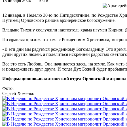
13 января 2020 — 10:18
12 января, в Неделю 30-ю по Пятидесятнице, по Рождестве Х
Путимец Орловского района архиерейское богослужение.
Владыке Тихону сослужили настоятель храма игумен Кирион (
Поздравляя прихожан храма с Рождеством Христовым, митропо
«В эти дни мы радуемся рожденному Богомладенцу. Это время, 
души других людей, а поделиться искренней радостью светлого
Все это есть Любовь. Она начинается здесь, на земле. Как мат
и поддерживать друг друга. И тогда Дух Божий будет пребыват
Информационно-аналитический отдел Орловской митропол
Фото:
Сергей Хоменко