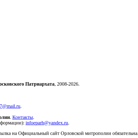
осковского Патриархата
, 2008-2026.
57@mail.ru
.
олии
.
Контакты
.
нформации):
infoeparh@yandex.ru
.
сылка на Официальный сайт Орловской митрополии обязательна