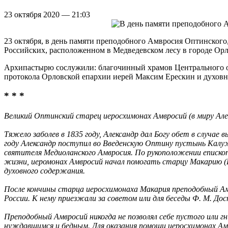
23 октября 2020 — 21:03
23 октября, в день памяти преподобного Амвросия Оптинског
Российских, расположенном в Медведевском лесу в городе Орл
Архипастырю сослужили: благочинный храмов Центрального о
протокола Орловской епархии иерей Максим Ерескин и духов
* * *
Великий Оптинский старец иеросхимонах Амвросий (в миру Алек
Тяжело заболев в 1835 году, Александр дал Богу обет в случае
году Александр поступил во Введенскую Оптину пустынь Калуж
святителя Медиоланского Амвросия. По рукоположении епископ
жизни, иеромонах Амвросий начал помогать старцу Макарию (Ив
духовного содержания.
После кончины старца иеросхимонаха Макария преподобный Ам
России. К нему приезжали за советом или для беседы Ф. М. Дост
Преподобный Амвросий никогда не позволял себе пустого или гни
нуждавшимся и бедным. Для оказания помощи иеросхимонах Амвр