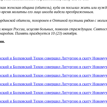
я женская община (обитель), куда он посылал жить или нужда
о время молитвы его лицо иногда видели преображенным.
рдинской обители, похоронен в Оптиной пустыни рядом с могил
х концах России, исцеляя больных, помогая страждущим. Святос
народом. Память празднуется 10 (23) октября.
ии.