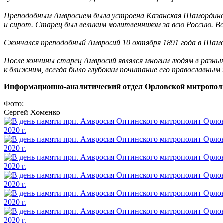
Преподобным Амвросием была устроена Казанская Шамординска
и сирот. Старец был великим молитвенником за всю Россию. В
Скончался преподобный Амвросий 10 октября 1891 года в Шамо
После кончины старец Амвросий являлся многим людям в разны
к ближним, всегда было глубоким почитание его православным 
Информационно-аналитический отдел Орловской митропол
Фото:
Сергей Хоменко