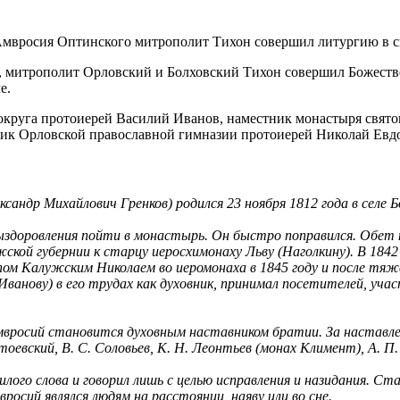
о, митрополит Орловский и Болховский Тихон совершил Божест
е.
круга протоиерей Василий Иванов, наместник монастыря свято
ник Орловской православной гимназии протоиерей Николай Евд
сандр Михайлович Гренков) родился 23 ноября 1812 года в селе 
 выздоровления пойти в монастырь. Он быстро поправился. Обет 
ской губернии к старцу иеросхимонаху Льву (Наголкину). В 184
ом Калужским Николаем во иеромонаха в 1845 году и после тяже
анову) в его трудах как духовник, принимал посетителей, учас
вросий становится духовным наставником братии. За наставлен
оевский, В. С. Соловьев, К. Н. Леонтьев (монах Климент), А. П.
лого слова и говорил лишь с целью исправления и назидания. Ста
осий являлся людям на расстоянии, наяву или во сне.