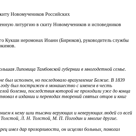
венную литургию в скиту Новомучеников и исповедников
го Кукши иеромонах Иоанн (Бирюков), руководитель службы
окимов.
Большая Липовица Тамбовской губернии в многодетной семье.
не был исполнен, но последовало вразумление Божие. В 1839
2 году был пострижен в монашество с именем в честь
лой болезни, последствия которой не проходили уже до конца
твовал в издании и переводах творений святых отцов и книг
ием к нему шли тысячи верующих и неверующих людей со всей
 Толстой, Л. Н. Толстой, М. П. Погодин и многие другие.
рец имел дар прозорливости, он исцелял больных, помогал