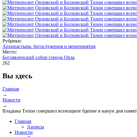
Рубрики:
Архипастырь: богослужения и мероприятия
Место:
Богоявленский собор города Орла
262
Вы здесь
Главная
→
Новости
→
Владыка Тихон совершил всенощное бдение в канун дня памят
Главная
Анонсы
Новости