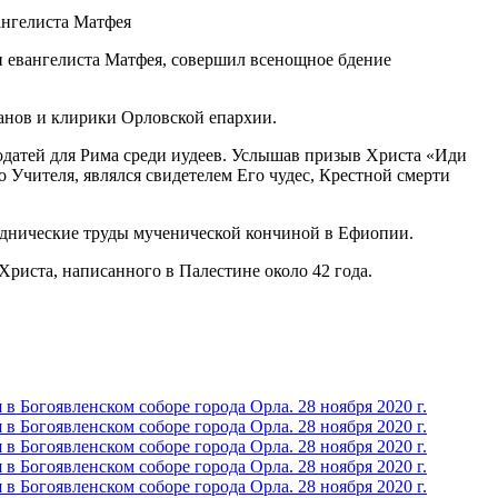
и евангелиста Матфея, совершил всенощное бдение
анов и клирики Орловской епархии.
одатей для Рима среди иудеев. Услышав призыв Христа «Иди
 Учителя, являлся свидетелем Его чудес, Крестной смерти
веднические труды мученической кончиной в Ефиопии.
риста, написанного в Палестине около 42 года.