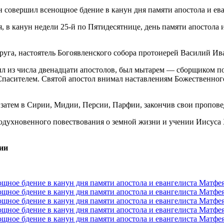
 в канун недели 25-й по Пятидесятнице, день памяти апостола 
га, настоятель Богоявленского собора протоиерей Василий Ив
был из числа двенадцати апостолов, был мытарем — сборщиком п
Спасителем. Святой апостол внимал наставлениям Божественного
а затем в Сирии, Мидии, Персии, Парфии, закончив свои пропо
духновенного повествования о земной жизни и учении Иисуса Х
ии